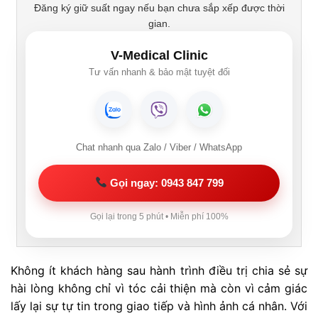
Đăng ký giữ suất ngay nếu bạn chưa sắp xếp được thời
gian.
V-Medical Clinic
Tư vấn nhanh & bảo mật tuyệt đối
Chat nhanh qua Zalo / Viber / WhatsApp
Gọi ngay: 0943 847 799
Gọi lại trong 5 phút • Miễn phí 100%
Không ít khách hàng sau hành trình điều trị chia sẻ sự
hài lòng không chỉ vì tóc cải thiện mà còn vì cảm giác
lấy lại sự tự tin trong giao tiếp và hình ảnh cá nhân. Với