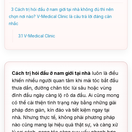
3
Cách trị hói đầu ở nam giới tại nhà không đủ thì nên
chọn nơi nào? V-Medical Clinic là câu trả lời đáng cân
nhắc
3.1
V-Medical Clinic
Cách trị hói đầu ở nam giới tại nhà
luôn là điều
khiến nhiều người quan tâm khi mái tóc bắt đầu
thưa dần, đường chân tóc lùi sâu hoặc vùng
đỉnh đầu ngày càng lộ rõ da đầu. Ai cũng mong
có thể cải thiện tình trạng này bằng những giải
pháp đơn giản, kín đáo và tiết kiệm ngay tại
nhà. Nhưng thực tế, không phải phương pháp
nào cũng mang lại hiệu quả thật sự, và càng xử