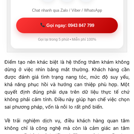
Chat nhanh qua Zalo / Viber / WhatsApp
Gọi ngay: 0943 847 799
Gọi lại trong 5 phút • Miễn phí 100%
Điểm tạo nên khác biệt là hệ thống thăm khám không
dừng ở việc nhìn bằng mắt thường. Khách hàng cần
được đánh giá tình trạng nang tóc, mức độ suy yếu,
khả năng phục hồi và hướng can thiệp phù hợp. Một
quyết định đúng phải dựa trên dữ liệu thực tế chứ
không phải cảm tính. Điều này giúp hạn chế việc chọn
sai phương pháp, vốn là nỗi lo rất phổ biến.
Về trải nghiệm dịch vụ, điều khách hàng quan tâm
không chỉ là công nghệ mà còn là cảm giác an tâm