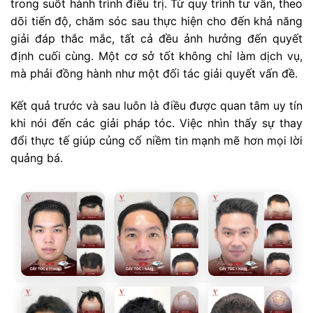
trong suốt hành trình điều trị. Từ quy trình tư vấn, theo
dõi tiến độ, chăm sóc sau thực hiện cho đến khả năng
giải đáp thắc mắc, tất cả đều ảnh hưởng đến quyết
định cuối cùng. Một cơ sở tốt không chỉ làm dịch vụ,
mà phải đồng hành như một đối tác giải quyết vấn đề.
Kết quả trước và sau luôn là điều được quan tâm uy tín
khi nói đến các giải pháp tóc. Việc nhìn thấy sự thay
đổi thực tế giúp củng cố niềm tin mạnh mẽ hơn mọi lời
quảng bá.