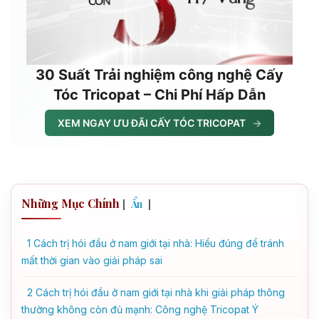
30 Suất Trải nghiệm công nghệ Cấy
Tóc Tricopat – Chi Phí Hấp Dẫn
XEM NGAY ƯU ĐÃI CẤY TÓC TRICOPAT
→
Những Mục Chính
[
]
Ẩn
1
Cách trị hói đầu ở nam giới tại nhà: Hiểu đúng để tránh
mất thời gian vào giải pháp sai
2
Cách trị hói đầu ở nam giới tại nhà khi giải pháp thông
thường không còn đủ mạnh: Công nghệ Tricopat Ý