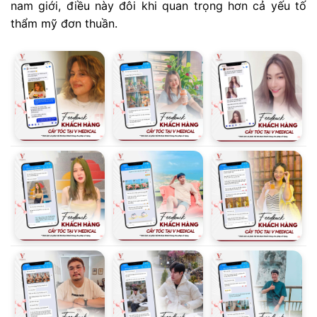
nam giới, điều này đôi khi quan trọng hơn cả yếu tố
thẩm mỹ đơn thuần.