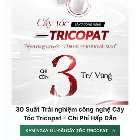
30 Suất Trải nghiệm công nghệ Cấy
Tóc Tricopat – Chi Phí Hấp Dẫn
XEM NGAY ƯU ĐÃI CẤY TÓC TRICOPAT
→