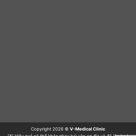
Copyright 2026 ©
V-Medical Clinic
"*" Hiệu quả có thể khác nhau tuỳ vào cơ địa và độ lão hoá