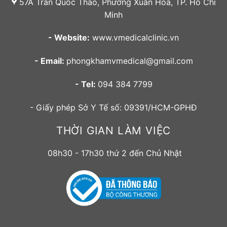
57A Trần Quốc Thảo, Phường Xuân Hòa, TP. Hồ Chí
Minh
- Website:
www.vmedicalclinic.vn
- Email:
phongkhamvmedical@gmail.com
- Tel:
094 384 7799
- Giấy phép Sở Y Tế số: 09391/HCM-GPHĐ
THỜI GIAN LÀM VIỆC
08h30 - 17h30 thứ 2 đến Chủ Nhật