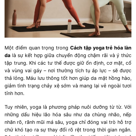
Một điểm quan trọng trong
Cách tập yoga trẻ hóa làn
da
là sự kết hợp giữa chuyển động chậm rãi và ý thức
tập trung. Khi các tư thế được giữ ổn định, cơ mặt, cổ
và vùng vai gáy – nơi thường tích tụ áp lực – sẽ được
thả lỏng. Máu lưu thông tốt hơn giúp da mặt hồng hào,
giảm tình trạng chảy xệ sớm và mang lại vẻ ngoài tươi
tỉnh hơn.
Tuy nhiên, yoga là phương pháp nuôi dưỡng từ từ. Với
những dấu hiệu lão hóa sâu như da chùng nhão, nếp
nhăn rõ, rãnh mũi má sâu, yoga chỉ đóng vai trò hỗ trợ
chứ khó tạo ra sự thay đổi rõ rệt trong thời gian ngắn.