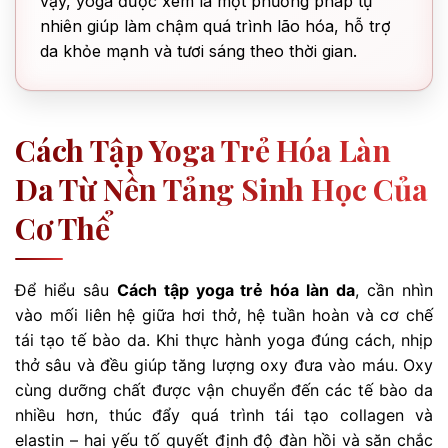
vậy, yoga được xem là một phương pháp tự
nhiên giúp làm chậm quá trình lão hóa, hỗ trợ
da khỏe mạnh và tươi sáng theo thời gian.
Cách Tập Yoga Trẻ Hóa Làn
Da Từ Nền Tảng Sinh Học Của
Cơ Thể
Để hiểu sâu
Cách tập yoga trẻ hóa làn da
, cần nhìn
vào mối liên hệ giữa hơi thở, hệ tuần hoàn và cơ chế
tái tạo tế bào da. Khi thực hành yoga đúng cách, nhịp
thở sâu và đều giúp tăng lượng oxy đưa vào máu. Oxy
cùng dưỡng chất được vận chuyển đến các tế bào da
nhiều hơn, thúc đẩy quá trình tái tạo collagen và
elastin – hai yếu tố quyết định độ đàn hồi và săn chắc