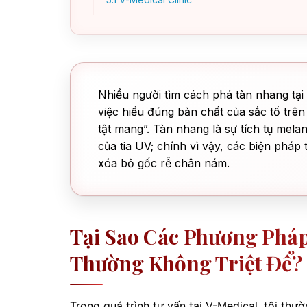
Nhiều người tìm cách phá tàn nhang tại n
việc hiểu đúng bản chất của sắc tố trên
tật mang”. Tàn nhang là sự tích tụ melan
của tia UV; chính vì vậy, các biện pháp
xóa bỏ gốc rễ chân nám.
Tại Sao Các Phương Pháp
Thường Không Triệt Để?
Trong quá trình tư vấn tại V-Medical, tôi th