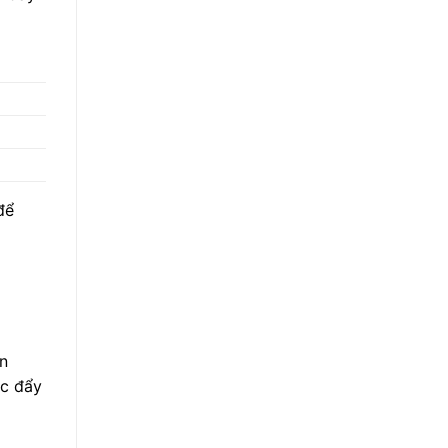
để
àn
ợc đẩy