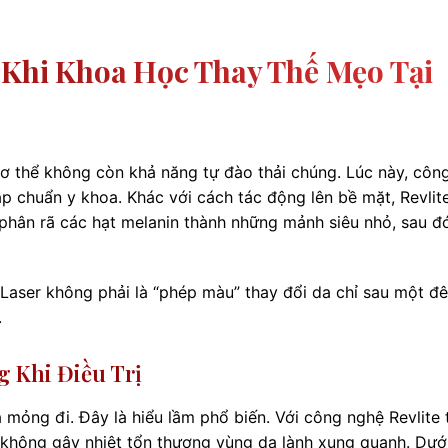
: Khi Khoa Học Thay Thế Mẹo Tại
cơ thể không còn khả năng tự đào thải chúng. Lúc này, côn
áp chuẩn y khoa. Khác với cách tác động lên bề mặt, Revlit
phân rã các hạt melanin thành những mảnh siêu nhỏ, sau đ
 Laser không phải là “phép màu” thay đổi da chỉ sau một đ
.
 Khi Điều Trị
a mỏng đi. Đây là hiểu lầm phổ biến. Với công nghệ Revlite 
 không gây nhiệt tổn thương vùng da lành xung quanh. Dướ