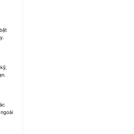
bật
y.
kỹ,
ạn.
các
 ngoài