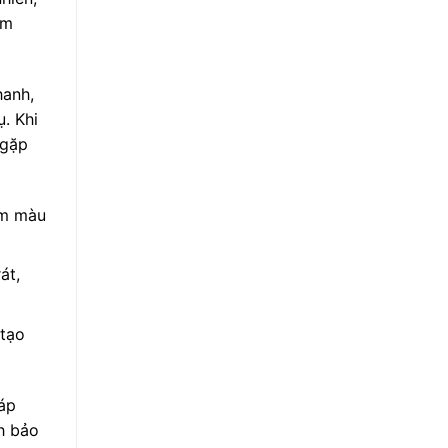
àm
hanh,
. Khi
 gặp
ậm màu
át,
 tạo
háp
h bảo