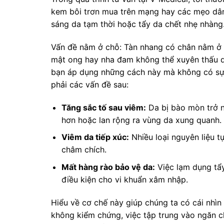
kem bôi trơn mua trên mạng hay các mẹo dân 
sáng da tạm thời hoặc tẩy da chết nhẹ nhàng
Vấn đề nằm ở chỗ: Tàn nhang có chân nằm ở l
mật ong hay nha đam không thể xuyên thấu qua
bạn áp dụng những cách này mà không có sự k
phải các vấn đề sau:
Tăng sắc tố sau viêm:
Da bị bào mòn trở 
hơn hoặc lan rộng ra vùng da xung quanh.
Viêm da tiếp xúc:
Nhiều loại nguyên liệu 
châm chích.
Mất hàng rào bảo vệ da:
Việc lạm dụng tẩy
điều kiện cho vi khuẩn xâm nhập.
Hiểu về cơ chế này giúp chúng ta có cái nhì
không kiểm chứng, việc tập trung vào ngăn ch