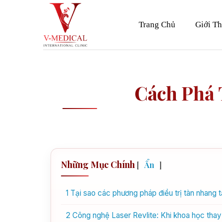
Skip
to
Trang Chủ
Giới Th
content
Cách Phá 
Những Mục Chính
[
Ẩn
]
1
Tại sao các phương pháp điều trị tàn nhang t
2
Công nghệ Laser Revlite: Khi khoa học thay