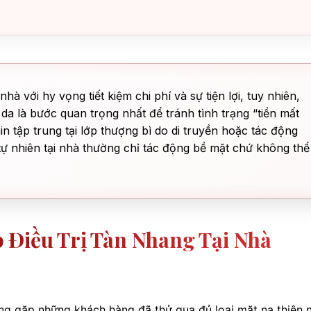
hà với hy vọng tiết kiệm chi phí và sự tiện lợi, tuy nhiên,
 da là bước quan trọng nhất để tránh tình trạng “tiền mất
in tập trung tại lớp thượng bì do di truyền hoặc tác động
 tự nhiên tại nhà thường chỉ tác động bề mặt chứ không thể
 Điều Trị Tàn Nhang Tại Nhà
ường gặp những khách hàng đã thử qua đủ loại mặt nạ thiên n