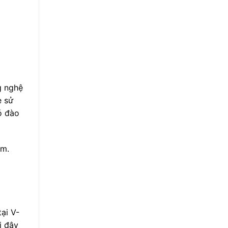
g nghệ
e sử
ó đào
êm.
tại V-
i đây