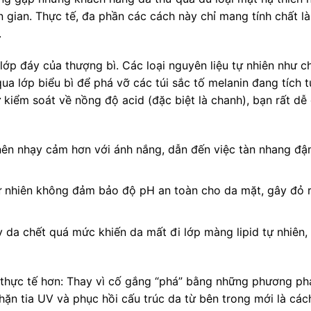
gian. Thực tế, đa phần các cách này chỉ mang tính chất l
.
ớp đáy của thượng bì. Các loại nguyên liệu tự nhiên như c
 lớp biểu bì để phá vỡ các túi sắc tố melanin đang tích tụ
iểm soát về nồng độ acid (đặc biệt là chanh), bạn rất dễ
nên nhạy cảm hơn với ánh nắng, dẫn đến việc tàn nhang đ
tự nhiên không đảm bảo độ pH an toàn cho da mặt, gây đỏ r
 da chết quá mức khiến da mất đi lớp màng lipid tự nhiên,
n thực tế hơn: Thay vì cố gắng “phá” bằng những phương p
ặn tia UV và phục hồi cấu trúc da từ bên trong mới là các