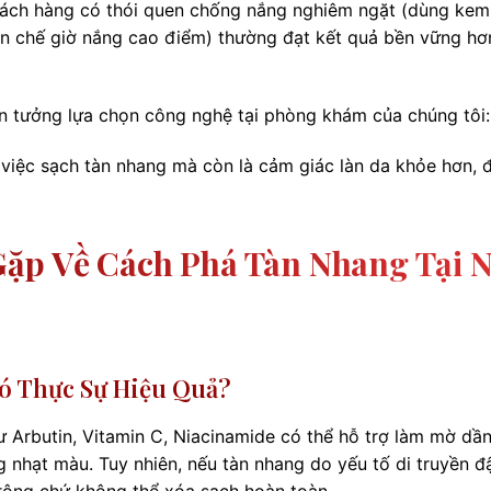
 khách hàng có thói quen chống nắng nghiêm ngặt (dùng kem
ạn chế giờ nắng cao điểm) thường đạt kết quả bền vững hơ
in tưởng lựa chọn công nghệ tại phòng khám của chúng tôi:
 việc sạch tàn nhang mà còn là cảm giác làn da khỏe hơn, 
ặp Về Cách Phá Tàn Nhang Tại 
ó Thực Sự Hiệu Quả?
ư Arbutin, Vitamin C, Niacinamide có thể hỗ trợ làm mờ dầ
 nhạt màu. Tuy nhiên, nếu tàn nhang do yếu tố di truyền 
rộng chứ không thể xóa sạch hoàn toàn.