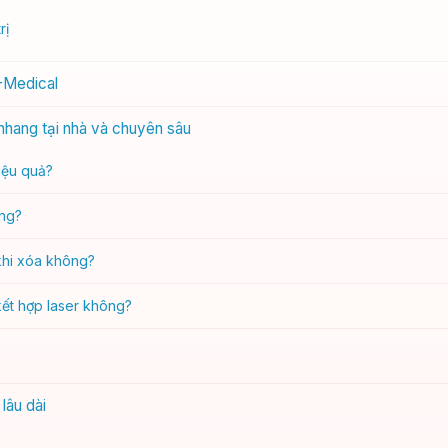
rị
V-Medical
nhang tại nhà và chuyên sâu
hiệu quả?
ông?
khi xóa không?
ết hợp laser không?
lâu dài