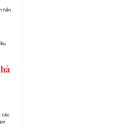
n hẳn
đều
Nhà
n các
đậm