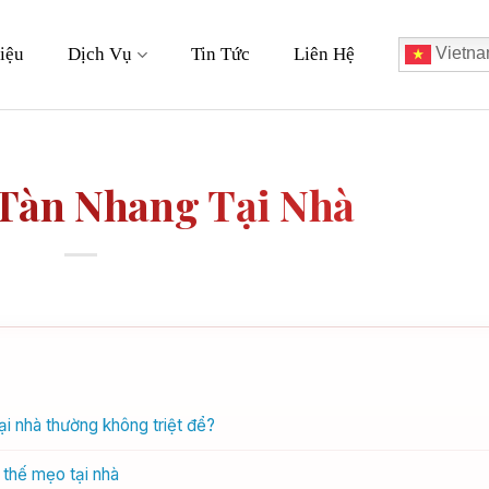
iệu
Dịch Vụ
Tin Tức
Liên Hệ
Vietna
Tàn Nhang Tại Nhà
ại nhà thường không triệt để?
 thế mẹo tại nhà