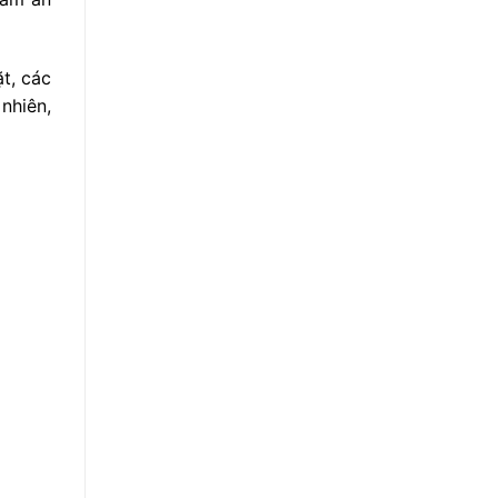
ặt, các
nhiên,