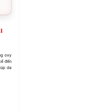
u
ng oxy
kể đến
iúp da