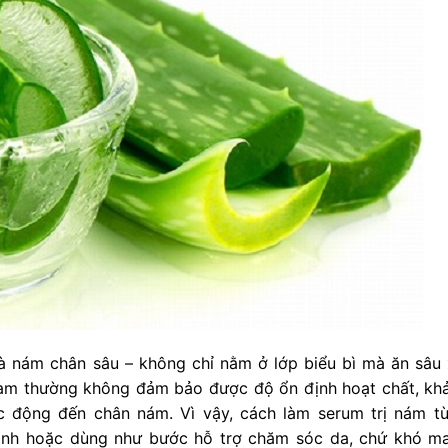
 là nám chân sâu – không chỉ nằm ở lớp biểu bì mà ăn sâu
ự làm thường không đảm bảo được độ ổn định hoạt chất, kh
 động đến chân nám. Vì vậy, cách làm serum trị nám từ
hành hoặc dùng như bước hỗ trợ chăm sóc da, chứ khó ma