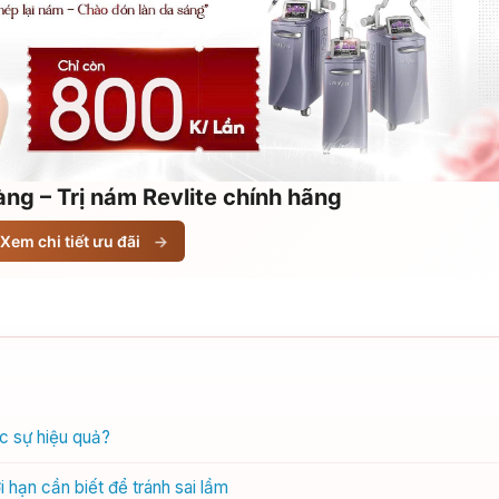
ng – Trị nám Revlite chính hãng
Xem chi tiết ưu đãi
→
ực sự hiệu quả?
i hạn cần biết để tránh sai lầm