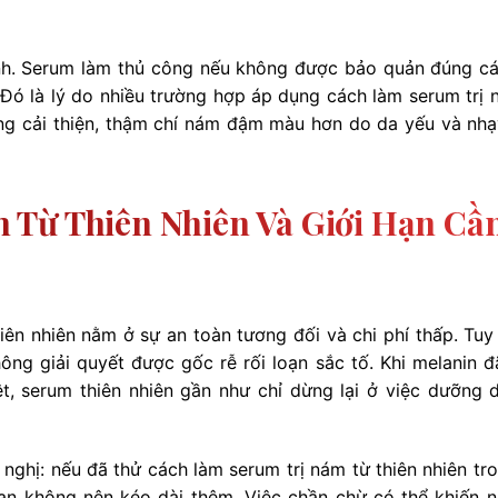
inh. Serum làm thủ công nếu không được bảo quản đúng cá
Đó là lý do nhiều trường hợp áp dụng cách làm serum trị 
hông cải thiện, thậm chí nám đậm màu hơn do da yếu và nh
 Từ Thiên Nhiên Và Giới Hạn Cầ
ên nhiên nằm ở sự an toàn tương đối và chi phí thấp. Tuy 
ông giải quyết được gốc rễ rối loạn sắc tố. Khi melanin đ
, serum thiên nhiên gần như chỉ dừng lại ở việc dưỡng 
 nghị: nếu đã thử cách làm serum trị nám từ thiên nhiên tr
bạn không nên kéo dài thêm. Việc chần chừ có thể khiến 