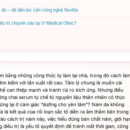
 đủ – đã đến lúc cần công nghệ Revlite
ều trị chuyên sâu tại V-Medical Clinic?
nám bằng những công thức tự làm tại nhà, trong đó cách là
tìm kiếm với tần suất rất cao. Tâm lý chung là muốn cải
hế can thiệp mạnh và tránh rủi ro kích ứng. Nhưng điều
ững chai serum tự chế từ nguyên liệu thiên nhiên có thực
ừng lại ở cảm giác “dưỡng cho yên tâm”? Nám da không
 là kết quả của rối loạn sắc tố diễn ra âm thầm bên trong
 vào cách trị nám này, việc hiểu đúng bản chất nám, giới hạ
điều trị là yếu tố quyết định để tránh mất thời gian, công