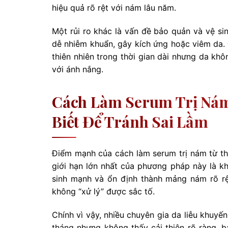
hiệu quả rõ rệt với nám lâu năm.
Một rủi ro khác là vấn đề bảo quản và vệ s
dễ nhiễm khuẩn, gây kích ứng hoặc viêm da. 
thiên nhiên trong thời gian dài nhưng da k
với ánh nắng.
Cách Làm Serum Trị Nám
Biết Để Tránh Sai Lầm
Điểm mạnh của cách làm serum trị nám từ thi
giới hạn lớn nhất của phương pháp này là kh
sinh mạnh và ổn định thành mảng nám rõ rệt
không “xử lý” được sắc tố.
Chính vì vậy, nhiều chuyên gia da liễu khuyến
tháng nhưng không thấy cải thiện rõ ràng, 