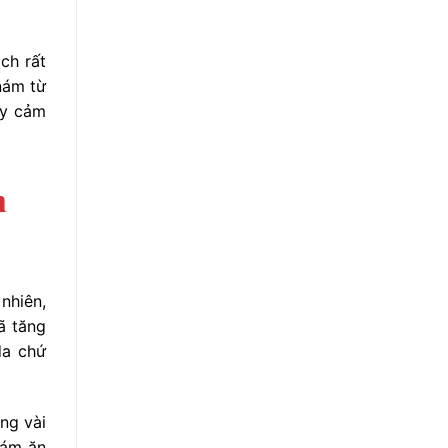
ch rất
nám từ
ạy cảm
n
nhiên,
ã tăng
da chứ
ong vài
nám ăn