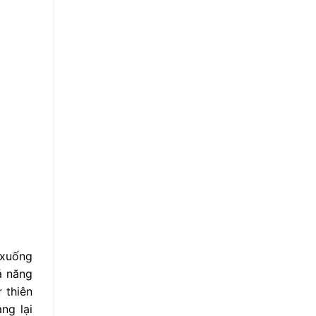
 xuống
ả năng
 thiên
ng lại