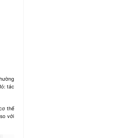
thường
ó: tác
cơ thể
so với