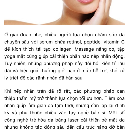
Ở giai đoạn nhẹ, nhiều người lựa chọn chăm sóc da
chuyên sâu với serum chứa retinol, peptide, vitamin C
để kích thích tái tạo collagen. Massage nâng cơ, tập
yoga mặt cũng giúp cải thiện phần nào nếp nhăn động.
Tuy nhiên, những phương pháp này đòi hỏi kiên trì lâu
dài và hiệu quả thường giới hạn ở mức hỗ trợ, khó xử
lý triệt để các rãnh nhăn đã hằn sâu.
Khi nếp nhăn trán đã rõ rệt, các phương pháp can
thiệp thẩm mỹ trở thành lựa chọn tối ưu hơn. Tiêm xóa
nhăn giúp làm giãn cơ tạm thời, nhưng cần lặp lại định
kỳ và phụ thuộc nhiều vào tay nghề bác sĩ. Một số
công nghệ trẻ hóa da bằng laser cải thiện bề mặt da
nhưng không tác động sâu đến cấu trúc nâng đỡ bên