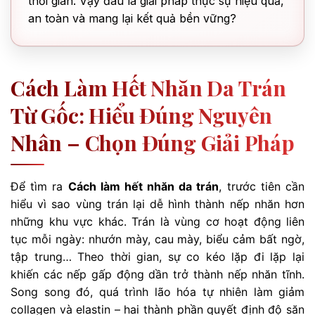
thời gian. Vậy đâu là giải pháp thực sự hiệu quả,
an toàn và mang lại kết quả bền vững?
Cách Làm Hết Nhăn Da Trán
Từ Gốc: Hiểu Đúng Nguyên
Nhân – Chọn Đúng Giải Pháp
Để tìm ra
Cách làm hết nhăn da trán
, trước tiên cần
hiểu vì sao vùng trán lại dễ hình thành nếp nhăn hơn
những khu vực khác. Trán là vùng cơ hoạt động liên
tục mỗi ngày: nhướn mày, cau mày, biểu cảm bất ngờ,
tập trung… Theo thời gian, sự co kéo lặp đi lặp lại
khiến các nếp gấp động dần trở thành nếp nhăn tĩnh.
Song song đó, quá trình lão hóa tự nhiên làm giảm
collagen và elastin – hai thành phần quyết định độ săn