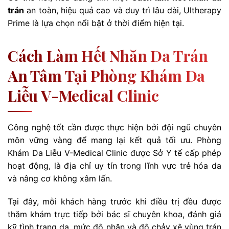
trán
an toàn, hiệu quả cao và duy trì lâu dài, Ultherapy
Prime là lựa chọn nổi bật ở thời điểm hiện tại.
Cách Làm Hết Nhăn Da Trán
An Tâm Tại Phòng Khám Da
Liễu V-Medical Clinic
Công nghệ tốt cần được thực hiện bởi đội ngũ chuyên
môn vững vàng để mang lại kết quả tối ưu. Phòng
Khám Da Liễu V-Medical Clinic được Sở Y tế cấp phép
hoạt động, là địa chỉ uy tín trong lĩnh vực trẻ hóa da
và nâng cơ không xâm lấn.
Tại đây, mỗi khách hàng trước khi điều trị đều được
thăm khám trực tiếp bởi bác sĩ chuyên khoa, đánh giá
kỹ tình trạng da, mức độ nhăn và độ chảy xệ vùng trán