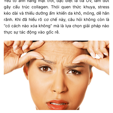
Yếu tố ánh nắng mặt trời, đặc biệt là tia UV, làm đứt
gãy cấu trúc collagen. Thói quen thức khuya, stress
kéo dài và thiếu dưỡng ẩm khiến da khô, mỏng, dễ hằn
rãnh. Khi đã hiểu rõ cơ chế này, câu hỏi không còn là
“có cách nào xóa không” mà là lựa chọn giải pháp nào
thực sự tác động vào gốc rễ.