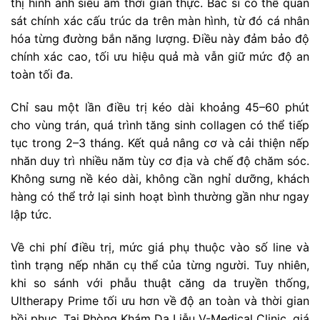
thị hình ảnh siêu âm thời gian thực. Bác sĩ có thể quan
sát chính xác cấu trúc da trên màn hình, từ đó cá nhân
hóa từng đường bắn năng lượng. Điều này đảm bảo độ
chính xác cao, tối ưu hiệu quả mà vẫn giữ mức độ an
toàn tối đa.
Chỉ sau một lần điều trị kéo dài khoảng 45–60 phút
cho vùng trán, quá trình tăng sinh collagen có thể tiếp
tục trong 2–3 tháng. Kết quả nâng cơ và cải thiện nếp
nhăn duy trì nhiều năm tùy cơ địa và chế độ chăm sóc.
Không sưng nề kéo dài, không cần nghỉ dưỡng, khách
hàng có thể trở lại sinh hoạt bình thường gần như ngay
lập tức.
Về chi phí điều trị, mức giá phụ thuộc vào số line và
tình trạng nếp nhăn cụ thể của từng người. Tuy nhiên,
khi so sánh với phẫu thuật căng da truyền thống,
Ultherapy Prime tối ưu hơn về độ an toàn và thời gian
hồi phục. Tại Phòng Khám Da Liễu V-Medical Clinic, giá