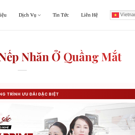
iệu
Dịch Vụ
Tin Tức
Liên Hệ
Vietna
 Nếp Nhăn Ở Quầng Mắt
G TRÌNH ƯU ĐÃI ĐẶC BIỆT