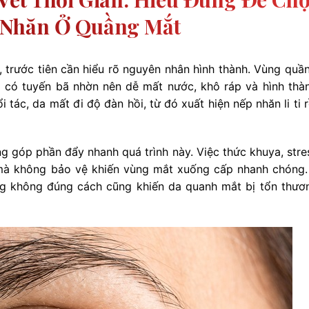
 Nhăn Ở Quầng Mắt
, trước tiên cần hiểu rõ nguyên nhân hình thành. Vùng quầ
 có tuyến bã nhờn nên dễ mất nước, khô ráp và hình thà
i tác, da mất đi độ đàn hồi, từ đó xuất hiện nếp nhăn li ti 
ũng góp phần đẩy nhanh quá trình này. Việc thức khuya, stre
 mà không bảo vệ khiến vùng mắt xuống cấp nhanh chóng
ang không đúng cách cũng khiến da quanh mắt bị tổn thươn