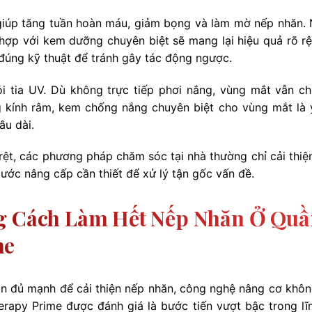
iúp tăng tuần hoàn máu, giảm bọng và làm mờ nếp nhăn.
hợp với kem dưỡng chuyên biệt sẽ mang lại hiệu quả rõ rệ
ện đúng kỹ thuật để tránh gây tác động ngược.
 tia UV. Dù không trực tiếp phơi nắng, vùng mắt vẫn ch
 kính râm, kem chống nắng chuyên biệt cho vùng mắt là 
âu dài.
rệt, các phương pháp chăm sóc tại nhà thường chỉ cải thiệ
bước nâng cấp cần thiết để xử lý tận gốc vấn đề.
ng Cách Làm Hết Nếp Nhăn Ở Qu
me
n đủ mạnh để cải thiện nếp nhăn, công nghệ nâng cơ khô
herapy Prime được đánh giá là bước tiến vượt bậc trong lĩ