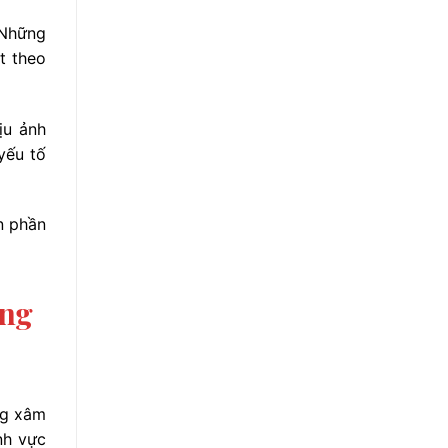
 Những
t theo
ịu ảnh
yếu tố
n phần
ầng
ng xâm
nh vực