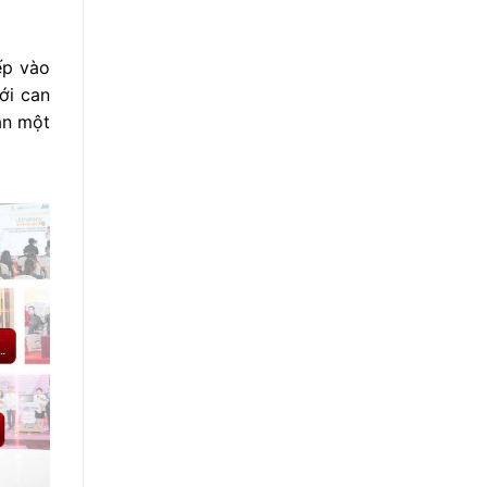
ếp vào
ới can
ăn một