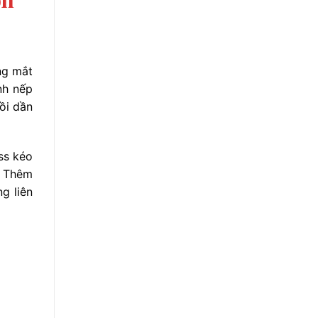
ng mắt
nh nếp
rồi dần
ss kéo
. Thêm
g liên