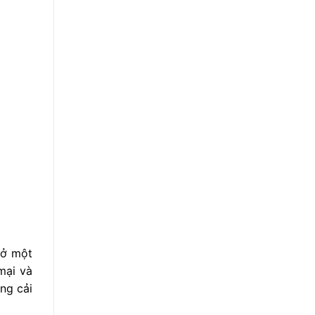
 ở một
mại và
ng cải