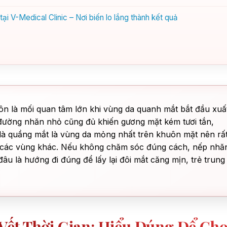
i V-Medical Clinic – Nơi biến lo lắng thành kết quả
ôn là mối quan tâm lớn khi vùng da quanh mắt bắt đầu xuấ
 đường nhăn nhỏ cũng đủ khiến gương mặt kém tươi tắn,
 là quầng mắt là vùng da mỏng nhất trên khuôn mặt nên rấ
n các vùng khác. Nếu không chăm sóc đúng cách, nếp nhă
đâu là hướng đi đúng để lấy lại đôi mắt căng mịn, trẻ trung
Vết Thời Gian: Hiểu Đúng Để Ch