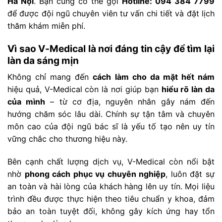
Hà Nội
. Bạn cũng có thể gọi
Hotline: 094 384 7799
để được đội ngũ chuyên viên tư vấn chi tiết và đặt lịch
thăm khám miễn phí.
Vì sao V-Medical là nơi đáng tin cậy để tìm lại
làn da sáng mịn
Không chỉ mang đến
cách làm cho da mặt hết nám
hiệu quả, V-Medical còn là nơi giúp bạn
hiểu rõ làn da
của mình
– từ cơ địa, nguyên nhân gây nám đến
hướng chăm sóc lâu dài. Chính sự tận tâm và chuyên
môn cao của đội ngũ bác sĩ là yếu tố tạo nên uy tín
vững chắc cho thương hiệu này.
Bên cạnh chất lượng dịch vụ, V-Medical còn nổi bật
nhờ
phong cách phục vụ chuyên nghiệp
, luôn đặt sự
an toàn và hài lòng của khách hàng lên uy tín. Mọi liệu
trình đều được thực hiện theo tiêu chuẩn y khoa, đảm
bảo an toàn tuyệt đối, không gây kích ứng hay tổn