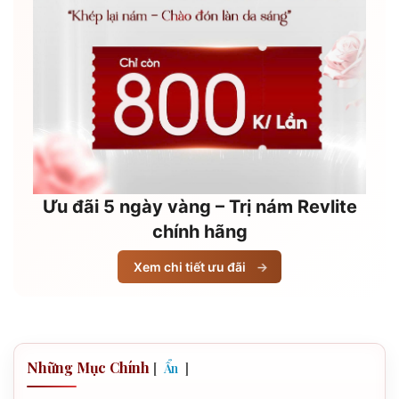
Ưu đãi 5 ngày vàng – Trị nám Revlite
chính hãng
Xem chi tiết ưu đãi
→
Những Mục Chính
[
]
Ẩn