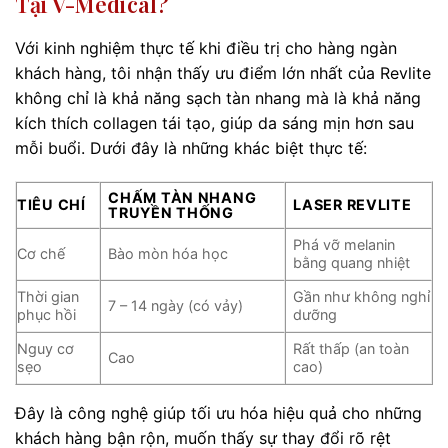
Tại V-Medical?
Với kinh nghiệm thực tế khi điều trị cho hàng ngàn
khách hàng, tôi nhận thấy ưu điểm lớn nhất của Revlite
không chỉ là khả năng sạch tàn nhang mà là khả năng
kích thích collagen tái tạo, giúp da sáng mịn hơn sau
mỗi buổi. Dưới đây là những khác biệt thực tế:
CHẤM TÀN NHANG
TIÊU CHÍ
LASER REVLITE
TRUYỀN THỐNG
Phá vỡ melanin
Cơ chế
Bào mòn hóa học
bằng quang nhiệt
Thời gian
Gần như không nghỉ
7 – 14 ngày (có vảy)
phục hồi
dưỡng
Nguy cơ
Rất thấp (an toàn
Cao
sẹo
cao)
Đây là công nghệ giúp tối ưu hóa hiệu quả cho những
khách hàng bận rộn, muốn thấy sự thay đổi rõ rệt