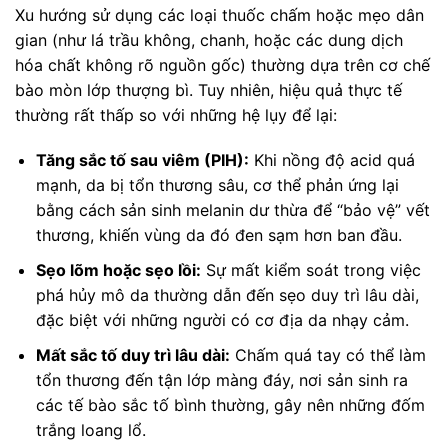
Xu hướng sử dụng các loại thuốc chấm hoặc mẹo dân
gian (như lá trầu không, chanh, hoặc các dung dịch
hóa chất không rõ nguồn gốc) thường dựa trên cơ chế
bào mòn lớp thượng bì. Tuy nhiên, hiệu quả thực tế
thường rất thấp so với những hệ lụy để lại:
Tăng sắc tố sau viêm (PIH):
Khi nồng độ acid quá
mạnh, da bị tổn thương sâu, cơ thể phản ứng lại
bằng cách sản sinh melanin dư thừa để “bảo vệ” vết
thương, khiến vùng da đó đen sạm hơn ban đầu.
Sẹo lõm hoặc sẹo lồi:
Sự mất kiểm soát trong việc
phá hủy mô da thường dẫn đến sẹo duy trì lâu dài,
đặc biệt với những người có cơ địa da nhạy cảm.
Mất sắc tố duy trì lâu dài:
Chấm quá tay có thể làm
tổn thương đến tận lớp màng đáy, nơi sản sinh ra
các tế bào sắc tố bình thường, gây nên những đốm
trắng loang lổ.