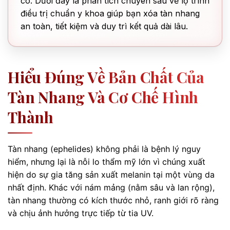
có. Dưới đây là phân tích chuyên sâu về lộ trình
điều trị chuẩn y khoa giúp bạn xóa tàn nhang
an toàn, tiết kiệm và duy trì kết quả dài lâu.
Hiểu Đúng Về Bản Chất Của
Tàn Nhang Và Cơ Chế Hình
Thành
Tàn nhang (ephelides) không phải là bệnh lý nguy
hiểm, nhưng lại là nỗi lo thẩm mỹ lớn vì chúng xuất
hiện do sự gia tăng sản xuất melanin tại một vùng da
nhất định. Khác với nám mảng (nằm sâu và lan rộng),
tàn nhang thường có kích thước nhỏ, ranh giới rõ ràng
và chịu ảnh hưởng trực tiếp từ tia UV.