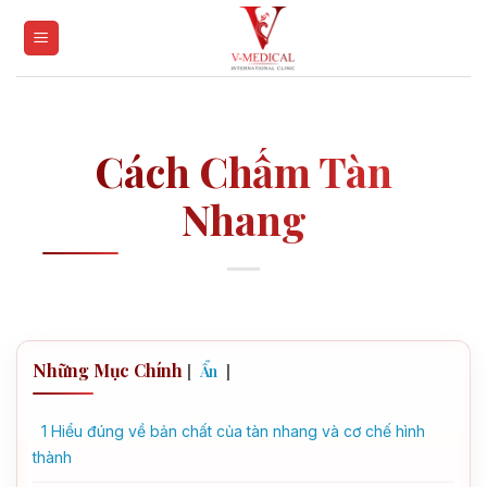
Skip
to
content
Cách Chấm Tàn
Nhang
Những Mục Chính
[
]
Ẩn
1
Hiểu đúng về bản chất của tàn nhang và cơ chế hình
thành