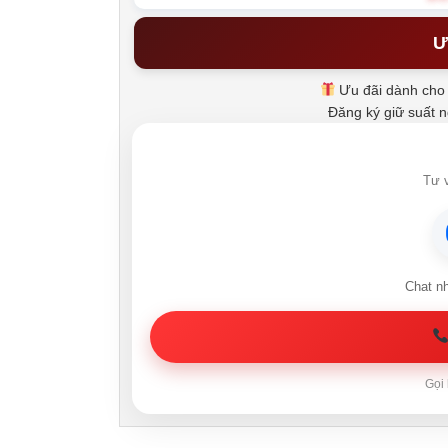
Ư
Ưu đãi dành cho 
Đăng ký giữ suất 
Tư v
Chat n
Gọi 