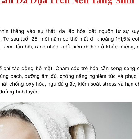
nhìn thẳng vào sự thật: da lão hóa bắt nguồn từ sự su
a. Từ sau tuổi 25, mỗi năm cơ thể mất đi khoảng 1–1,5% col
, kém đàn hồi, rãnh nhăn xuất hiện rõ hơn ở khóe miệng, 
 chỉ tác động bề mặt. Chăm sóc trẻ hóa cần song song 
 đúng cách, dưỡng ẩm đủ, chống nắng nghiêm túc và phục 
chất chống oxy hóa, ngủ đủ giấc, kiểm soát stress và hạn c
 đường tinh luyện.