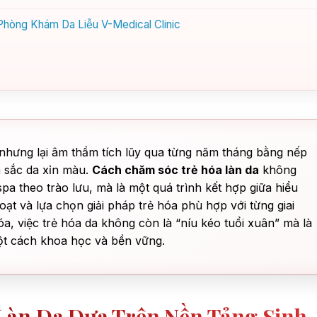
 Phòng Khám Da Liễu V-Medical Clinic
nhưng lại âm thầm tích lũy qua từng năm tháng bằng nếp
 sắc da xỉn màu.
Cách chăm sóc trẻ hóa làn da
không
a theo trào lưu, mà là một quá trình kết hợp giữa hiểu
oạt và lựa chọn giải pháp trẻ hóa phù hợp với từng giai
óa, việc trẻ hóa da không còn là “níu kéo tuổi xuân” mà là
một cách khoa học và bền vững.
Làn Da Dựa Trên Nền Tảng Sinh