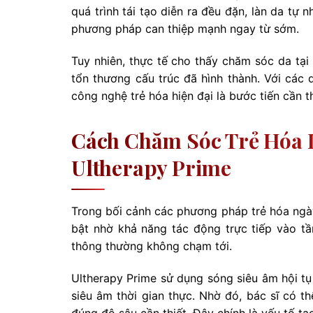
quá trình tái tạo diễn ra đều đặn, làn da tự
phương pháp can thiệp mạnh ngay từ sớm.
Tuy nhiên, thực tế cho thấy chăm sóc da tạ
tổn thương cấu trúc đã hình thành. Với các 
công nghệ trẻ hóa hiện đại là bước tiến cần t
Cách Chăm Sóc Trẻ Hóa 
Ultherapy Prime
Trong bối cảnh các phương pháp trẻ hóa ngà
bật nhờ khả năng tác động trực tiếp vào t
thông thường không chạm tới.
Ultherapy Prime sử dụng sóng siêu âm hội tụ
siêu âm thời gian thực. Nhờ đó, bác sĩ có 
đúng độ sâu cần thiết. Đây chính là yếu tố t