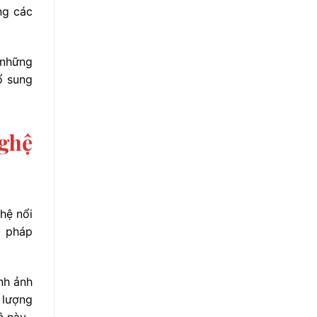
ng các
 những
ổ sung
Nghệ
hệ nổi
g pháp
nh ảnh
 lượng
ệ này.