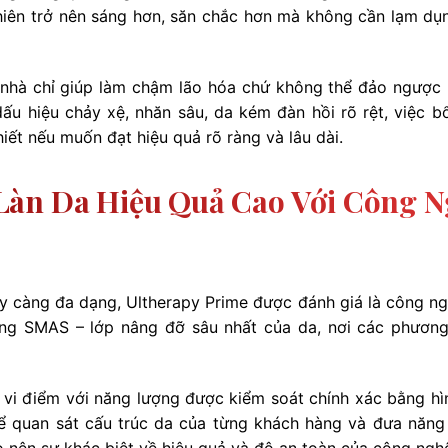
 nhiên trở nên sáng hơn, săn chắc hơn mà không cần lạm dụ
i nhà chỉ giúp làm chậm lão hóa chứ không thể đảo ngược
dấu hiệu chảy xệ, nhăn sâu, da kém đàn hồi rõ rệt, việc b
hiết nếu muốn đạt hiệu quả rõ ràng và lâu dài.
Làn Da Hiệu Quả Cao Với Công 
y càng đa dạng, Ultherapy Prime được đánh giá là công ng
ầng SMAS – lớp nâng đỡ sâu nhất của da, nơi các phươn
 vi điểm với năng lượng được kiểm soát chính xác bằng hì
thể quan sát cấu trúc da của từng khách hàng và đưa năng
ạo nên sự khác biệt về hiệu quả và độ an toàn của công ngh