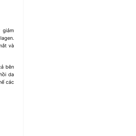
y giảm
lagen.
mắt và
cả bên
hồi da
hế các