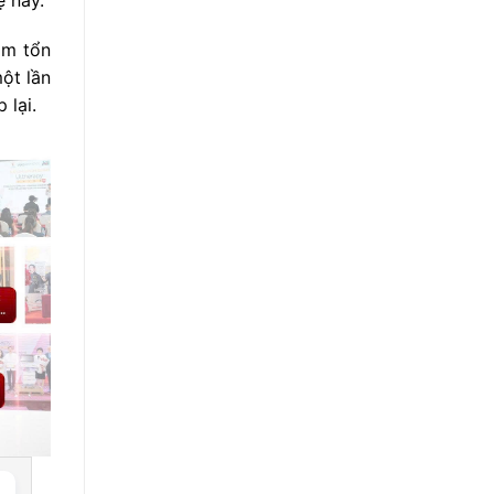
àm tổn
ột lần
 lại.