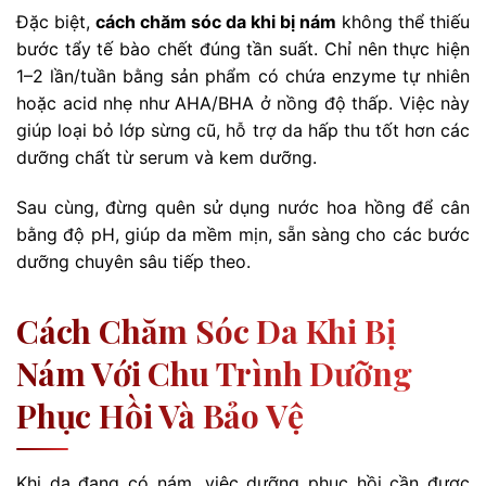
Đặc biệt,
cách chăm sóc da khi bị nám
không thể thiếu
bước tẩy tế bào chết đúng tần suất. Chỉ nên thực hiện
1–2 lần/tuần bằng sản phẩm có chứa enzyme tự nhiên
hoặc acid nhẹ như AHA/BHA ở nồng độ thấp. Việc này
giúp loại bỏ lớp sừng cũ, hỗ trợ da hấp thu tốt hơn các
dưỡng chất từ serum và kem dưỡng.
Sau cùng, đừng quên sử dụng nước hoa hồng để cân
bằng độ pH, giúp da mềm mịn, sẵn sàng cho các bước
dưỡng chuyên sâu tiếp theo.
Cách Chăm Sóc Da Khi Bị
Nám Với Chu Trình Dưỡng
Phục Hồi Và Bảo Vệ
Khi da đang có nám, việc dưỡng phục hồi cần được