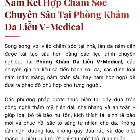
Nám Kết Hợp Chăm Sóc
Chuyên Sâu Tại Phòng Khám
Da Liễu V-Medical
Song song với việc chăm sóc tại nhà, làn da nám cần
được tái tạo sâu hơn bằng các liệu trình chuyên
nghiệp. Tại
Phòng Khám Da Liễu V-Medical
, các
chuyên gia da liễu sẽ tiến hành soi da, xác định loại
nám (nám mảng, nám chân sâu hay nám hỗn hợp) để
đưa ra phác đồ phù hợp cho từng người.
Các phương pháp được thực hiện tại đây dựa trên
công nghệ thẩm mỹ hiện đại, nhẹ nhàng và an toàn –
giúp loại bỏ tế bào hư tổn, kích thích tái sinh tế bào
mới và phục hồi sắc tố sáng tự nhiên cho da. Không
cần nghỉ dưỡng lâu, không gây đau rát, và đặc biệt
mang lại hiệu quả rõ rệt chỉ sau một thời gian ngắn.