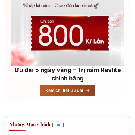
Ưu đãi 5 ngày vàng – Trị nám Revlite
chính hãng
Xem chi tiết ưu đãi
→
Những Mục Chính
[
]
Ẩn