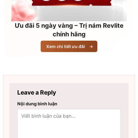
Ưu đãi 5 ngày vàng – Trị nám Revlite
chính hãng
Xem chi tiết ưu đãi
→
Leave a Reply
Nội dung bình luận