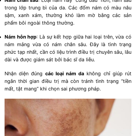
Nám chân sâu
: Loại nám này “cứng đầu” hơn, nằm sâu
trong lớp trung bì của da. Các đốm nám có màu nâu
sậm, xanh xám, thường khó làm mờ bằng các sản
phẩm bôi ngoài thông thường.
Nám hỗn hợp
: Là sự kết hợp giữa hai loại trên, vừa có
nám mảng vừa có nám chân sâu. Đây là tình trạng
phức tạp nhất, cần có liệu trình điều trị chuyên sâu, lâu
dài và được giám sát bởi bác sĩ da liễu.
Nhận diện đúng
các loại nám da
không chỉ giúp rút
ngắn thời gian điều trị mà còn tránh tình trạng “tiền
mất, tật mang” khi chọn sai phương pháp.