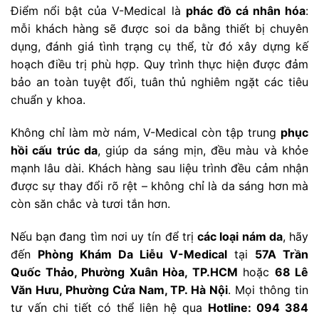
Điểm nổi bật của V-Medical là
phác đồ cá nhân hóa
:
mỗi khách hàng sẽ được soi da bằng thiết bị chuyên
dụng, đánh giá tình trạng cụ thể, từ đó xây dựng kế
hoạch điều trị phù hợp. Quy trình thực hiện được đảm
bảo an toàn tuyệt đối, tuân thủ nghiêm ngặt các tiêu
chuẩn y khoa.
Không chỉ làm mờ nám, V-Medical còn tập trung
phục
hồi cấu trúc da
, giúp da sáng mịn, đều màu và khỏe
mạnh lâu dài. Khách hàng sau liệu trình đều cảm nhận
được sự thay đổi rõ rệt – không chỉ là da sáng hơn mà
còn săn chắc và tươi tắn hơn.
Nếu bạn đang tìm nơi uy tín để trị
các loại nám da
, hãy
đến
Phòng Khám Da Liễu V-Medical
tại
57A Trần
Quốc Thảo, Phường Xuân Hòa, TP.HCM
hoặc
68 Lê
Văn Hưu, Phường Cửa Nam, TP. Hà Nội
. Mọi thông tin
tư vấn chi tiết có thể liên hệ qua
Hotline: 094 384