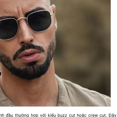
ỉnh đầu thường hợp với kiểu buzz cut hoặc crew cut. Đây 