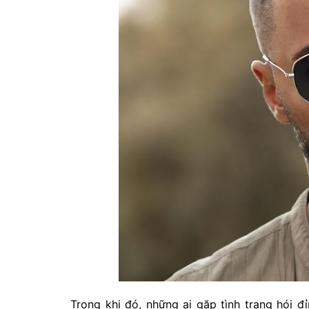
Trong khi đó, những ai gặp tình trạng hói đ