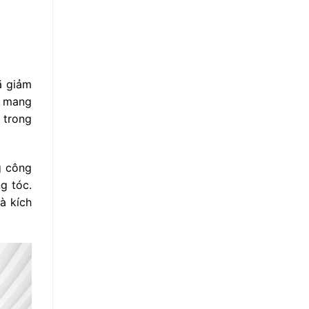
ã giảm
n mang
 trong
g công
g tóc.
à kích