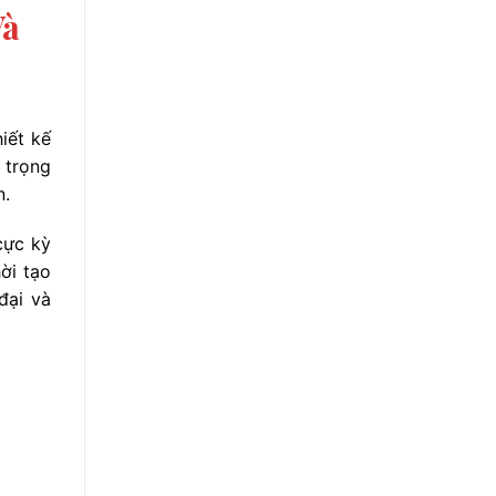
Và
iết kế
 trọng
n.
cực kỳ
ời tạo
đại và