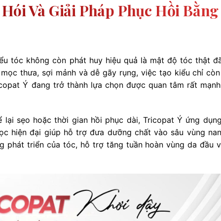
 Hói Và Giải Pháp Phục Hồi Bằng
ểu tóc không còn phát huy hiệu quả là mật độ tóc thật đ
c mọc thưa, sợi mảnh và dễ gãy rụng, việc tạo kiểu chỉ cò
ricopat Ý đang trở thành lựa chọn được quan tâm rất mạnh
lại sẹo hoặc thời gian hồi phục dài, Tricopat Ý ứng dụn
học hiện đại giúp hỗ trợ đưa dưỡng chất vào sâu vùng nan
g phát triển của tóc, hỗ trợ tăng tuần hoàn vùng da đầu v