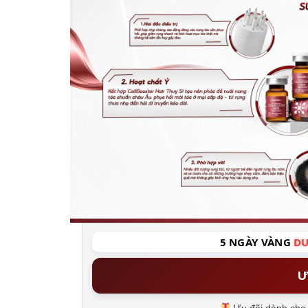
5 NGÀY VÀNG
DU
Ư
Ưu đãi dành cho 