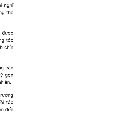
i nghĩ
ng thể
n được
ng tóc
h chỉn
ng cân
kỳ gọn
hiên.
 trường
ồi tóc
âm đến