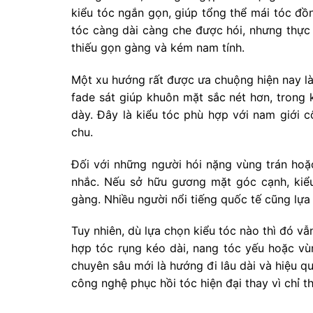
kiểu tóc ngắn gọn, giúp tổng thể mái tóc đồn
tóc càng dài càng che được hói, nhưng thực 
thiếu gọn gàng và kém nam tính.
Một xu hướng rất được ưa chuộng hiện nay là
fade sát giúp khuôn mặt sắc nét hơn, trong 
dày. Đây là kiểu tóc phù hợp với nam giới 
chu.
Đối với những người hói nặng vùng trán hoặc
nhắc. Nếu sở hữu gương mặt góc cạnh, kiể
gàng. Nhiều người nổi tiếng quốc tế cũng lựa
Tuy nhiên, dù lựa chọn kiểu tóc nào thì đó vẫn
hợp tóc rụng kéo dài, nang tóc yếu hoặc vù
chuyên sâu mới là hướng đi lâu dài và hiệu q
công nghệ phục hồi tóc hiện đại thay vì chỉ th