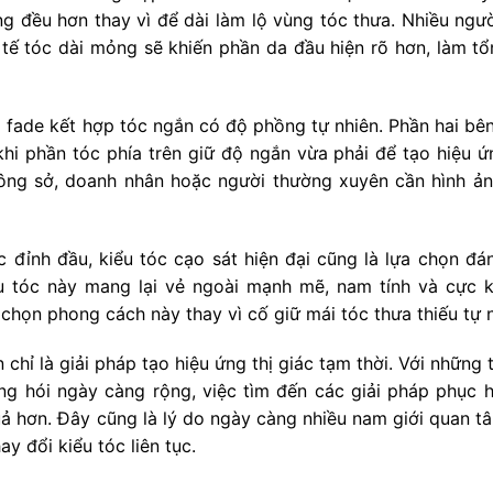
g đều hơn thay vì để dài làm lộ vùng tóc thưa. Nhiều ngườ
tế tóc dài mỏng sẽ khiến phần da đầu hiện rõ hơn, làm tổ
 fade kết hợp tóc ngắn có độ phồng tự nhiên. Phần hai bê
khi phần tóc phía trên giữ độ ngắn vừa phải để tạo hiệu ứ
công sở, doanh nhân hoặc người thường xuyên cần hình ản
 đỉnh đầu, kiểu tóc cạo sát hiện đại cũng là lựa chọn đá
u tóc này mang lại vẻ ngoài mạnh mẽ, nam tính và cực 
 chọn phong cách này thay vì cố giữ mái tóc thưa thiếu tự n
 chỉ là giải pháp tạo hiệu ứng thị giác tạm thời. Với những
ng hói ngày càng rộng, việc tìm đến các giải pháp phục h
uả hơn. Đây cũng là lý do ngày càng nhiều nam giới quan t
ay đổi kiểu tóc liên tục.