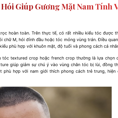
 Hói Giúp Gương Mặt Nam Tính 
rọc hoàn toàn. Trên thực tế, có rất nhiều kiểu tóc được th
ói chữ M, hói đỉnh đầu hoặc tóc mỏng vùng trán. Điều quan
 kiểu phù hợp với khuôn mặt, độ tuổi và phong cách cá nhâ
ểu tóc textured crop hoặc french crop thường là lựa chọn 
ture giúp giảm sự chú ý vào vùng chân tóc bị lùi, đồng th
t phù hợp với nam giới thích phong cách trẻ trung, hiện 