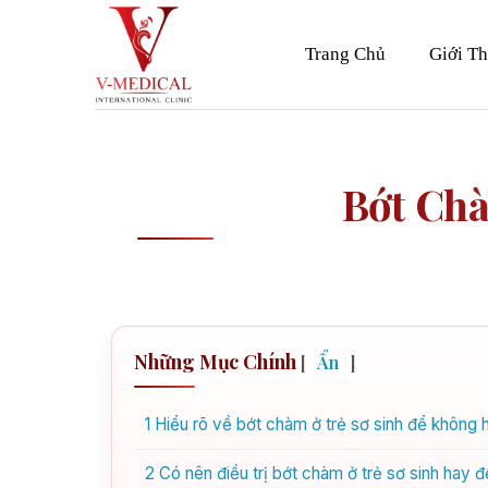
Skip
to
Trang Chủ
Giới Th
content
Bớt Chà
Những Mục Chính
[
Ẩn
]
1
Hiểu rõ về bớt chàm ở trẻ sơ sinh để không
2
Có nên điều trị bớt chàm ở trẻ sơ sinh hay đ