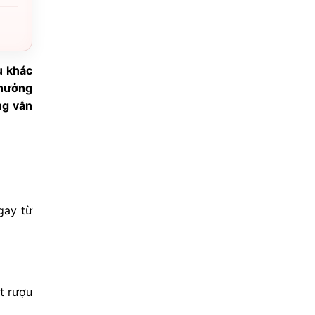
u khác
 hưởng
ng vẫn
gay từ
t rượu