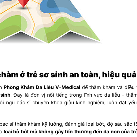
 chàm ở trẻ sơ sinh an toàn, hiệu quả
ến
Phòng Khám Da Liễu V-Medical
để thăm khám và điều t
 sinh
. Đây là đơn vị nổi tiếng trong lĩnh vực da liễu – th
ội ngũ bác sĩ chuyên khoa giàu kinh nghiệm, luôn đặt yếu
ác sĩ thăm khám kỹ lưỡng, đánh giá loại bớt, độ sâu sắc tố
là
loại bỏ bớt mà không gây tổn thương đến da non của tr