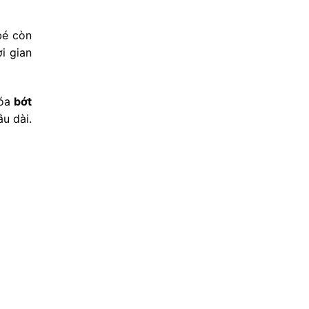
bé còn
i gian
xóa
bớt
âu dài.