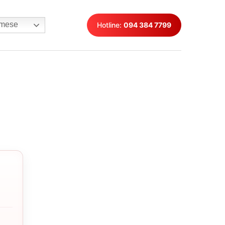
mese
Hotline:
094 384 7799