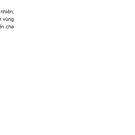
nhiên,
ở vùng
ến cha