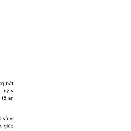
rị bớt
ẩm mỹ y
 tố an
 và vị
ẻ
, giúp