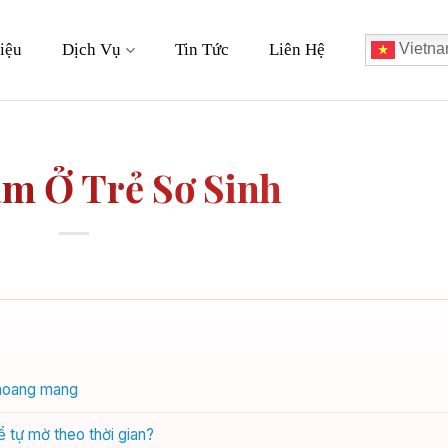
iệu
Dịch Vụ
Tin Tức
Liên Hệ
Vietna
m Ở Trẻ Sơ Sinh
 hoang mang
ể tự mờ theo thời gian?