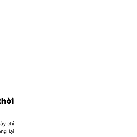
thời
này chỉ
ng lại