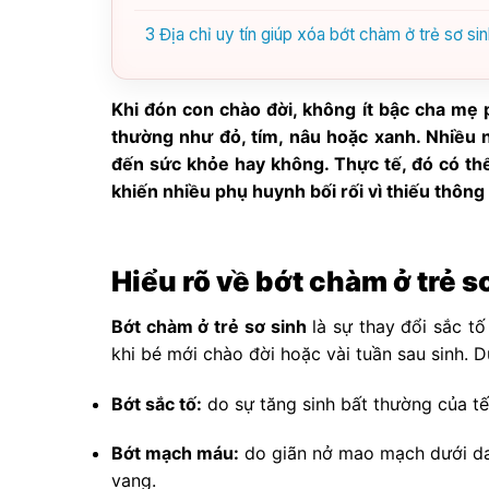
3
Địa chỉ uy tín giúp xóa bớt chàm ở trẻ sơ sin
Khi đón con chào đời, không ít bậc cha mẹ
thường như đỏ, tím, nâu hoặc xanh. Nhiều n
đến sức khỏe hay không. Thực tế, đó có th
khiến nhiều phụ huynh bối rối vì thiếu thông 
Hiểu rõ về bớt chàm ở trẻ
Bớt chàm ở trẻ sơ sinh
là sự thay đổi sắc t
khi bé mới chào đời hoặc vài tuần sau sinh. 
Bớt sắc tố:
do sự tăng sinh bất thường của t
Bớt mạch máu:
do giãn nở mao mạch dưới da,
vang.