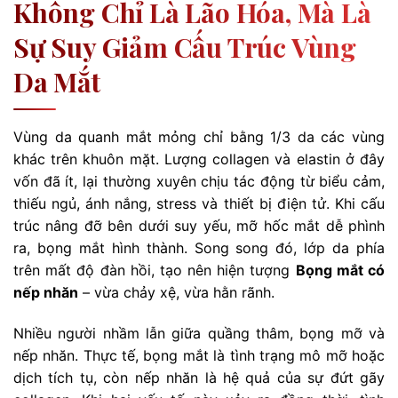
Không Chỉ Là Lão Hóa, Mà Là
Sự Suy Giảm Cấu Trúc Vùng
Da Mắt
Vùng da quanh mắt mỏng chỉ bằng 1/3 da các vùng
khác trên khuôn mặt. Lượng collagen và elastin ở đây
vốn đã ít, lại thường xuyên chịu tác động từ biểu cảm,
thiếu ngủ, ánh nắng, stress và thiết bị điện tử. Khi cấu
trúc nâng đỡ bên dưới suy yếu, mỡ hốc mắt dễ phình
ra, bọng mắt hình thành. Song song đó, lớp da phía
trên mất độ đàn hồi, tạo nên hiện tượng
Bọng mắt có
nếp nhăn
– vừa chảy xệ, vừa hằn rãnh.
Nhiều người nhầm lẫn giữa quầng thâm, bọng mỡ và
nếp nhăn. Thực tế, bọng mắt là tình trạng mô mỡ hoặc
dịch tích tụ, còn nếp nhăn là hệ quả của sự đứt gãy