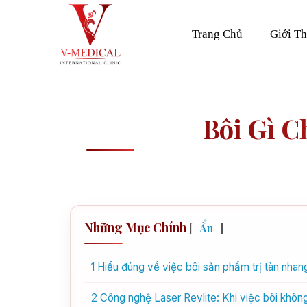
Skip
to
Trang Chủ
Giới Th
content
Bôi Gì C
Những Mục Chính
[
Ẩn
]
1
Hiểu đúng về việc bôi sản phẩm trị tàn nhan
2
Công nghệ Laser Revlite: Khi việc bôi không 