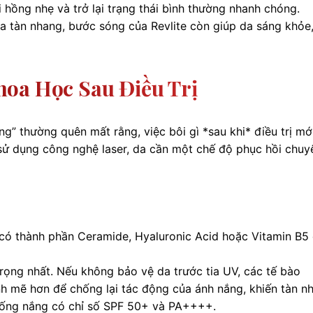
ơi hồng nhẹ và trở lại trạng thái bình thường nhanh chóng.
a tàn nhang, bước sóng của Revlite còn giúp da sáng khỏe
oa Học Sau Điều Trị
g” thường quên mất rằng, việc bôi gì *sau khi* điều trị mới
 sử dụng công nghệ laser, da cần một chế độ phục hồi chuy
có thành phần Ceramide, Hyaluronic Acid hoặc Vitamin B5
rọng nhất. Nếu không bảo vệ da trước tia UV, các tế bào
nh mẽ hơn để chống lại tác động của ánh nắng, khiến tàn n
chống nắng có chỉ số SPF 50+ và PA++++.