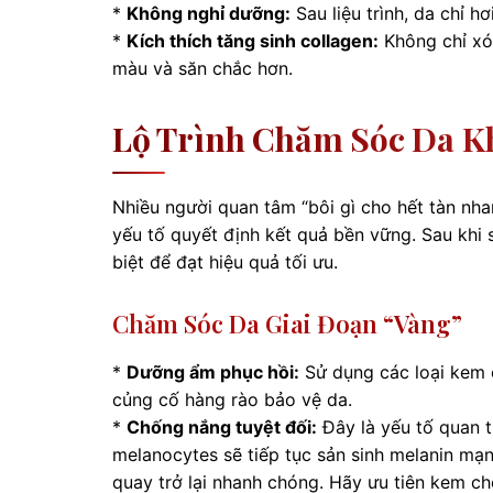
*
Không nghỉ dưỡng:
Sau liệu trình, da chỉ h
*
Kích thích tăng sinh collagen:
Không chỉ xó
màu và săn chắc hơn.
Lộ Trình Chăm Sóc Da Kh
Nhiều người quan tâm “bôi gì cho hết tàn nhan
yếu tố quyết định kết quả bền vững. Sau khi
biệt để đạt hiệu quả tối ưu.
Chăm Sóc Da Giai Đoạn “vàng”
*
Dưỡng ẩm phục hồi:
Sử dụng các loại kem 
củng cố hàng rào bảo vệ da.
*
Chống nắng tuyệt đối:
Đây là yếu tố quan t
melanocytes sẽ tiếp tục sản sinh melanin mạ
quay trở lại nhanh chóng. Hãy ưu tiên kem 