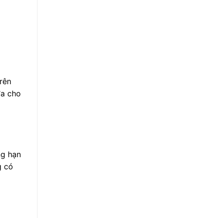
rên
đa cho
ng hạn
g có