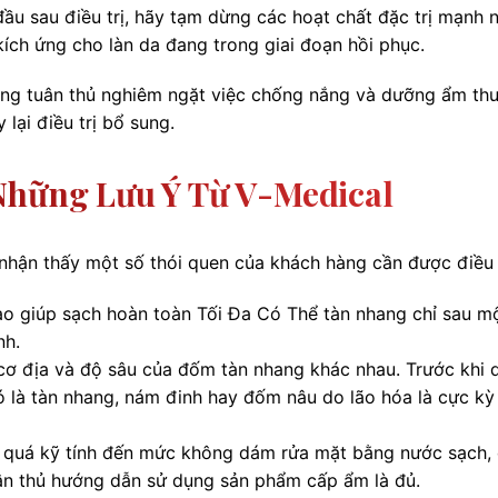
ầu sau điều trị, hãy tạm dừng các hoạt chất đặc trị mạnh 
ích ứng cho làn da đang trong giai đoạn hồi phục.
hàng tuân thủ nghiêm ngặt việc chống nắng và dưỡng ẩm th
 lại điều trị bổ sung.
Những Lưu Ý Từ V-Medical
ôi nhận thấy một số thói quen của khách hàng cần được điều 
 giúp sạch hoàn toàn Tối Đa Có Thể tàn nhang chỉ sau m
nh.
ơ địa và độ sâu của đốm tàn nhang khác nhau. Trước khi 
ó là tàn nhang, nám đinh hay đốm nâu do lão hóa là cực kỳ
quá kỹ tính đến mức không dám rửa mặt bằng nước sạch, 
ân thủ hướng dẫn sử dụng sản phẩm cấp ẩm là đủ.