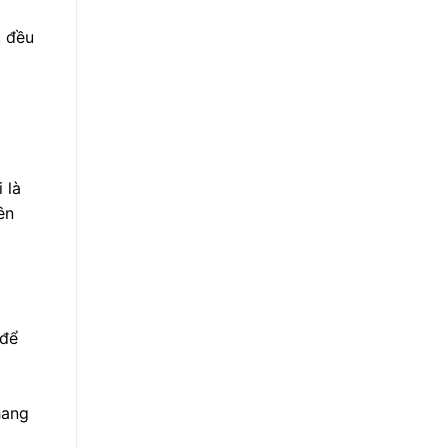
, đều
 là
ên
 để
hang