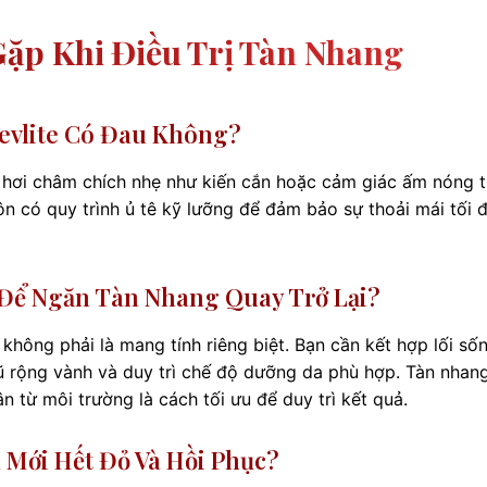
ặp Khi Điều Trị Tàn Nhang
evlite Có Đau Không?
 hơi châm chích nhẹ như kiến cắn hoặc cảm giác ấm nóng t
uôn có quy trình ủ tê kỹ lưỡng để đảm bảo sự thoải mái tối 
Để Ngăn Tàn Nhang Quay Trở Lại?
không phải là mang tính riêng biệt. Bạn cần kết hợp lối số
mũ rộng vành và duy trì chế độ dưỡng da phù hợp. Tàn nhan
ân từ môi trường là cách tối ưu để duy trì kết quả.
 Mới Hết Đỏ Và Hồi Phục?