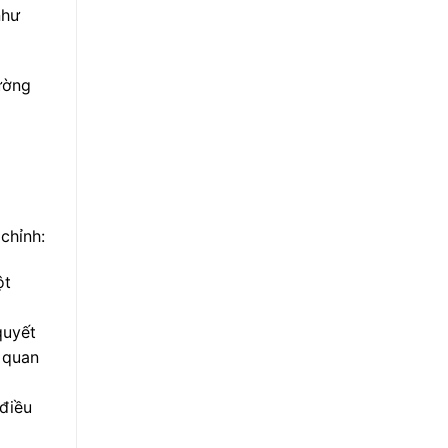
như
ường
chỉnh:
ột
quyết
 quan
điều