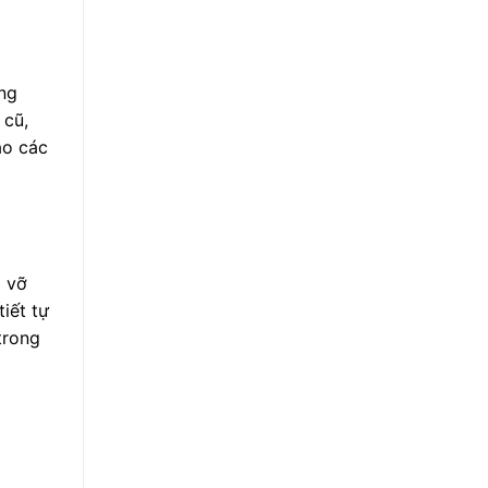
ong
 cũ,
ào các
á vỡ
iết tự
trong