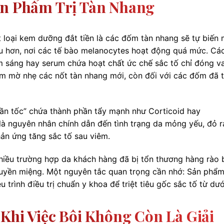
ản Phẩm Trị Tàn Nhang
 loại kem dưỡng đắt tiền là các đốm tàn nhang sẽ tự biến 
âu hơn, nơi các tế bào melanocytes hoạt động quá mức. Cá
sáng hay serum chứa hoạt chất ức chế sắc tố chỉ đóng va
m mờ nhẹ các nốt tàn nhang mới, còn đối với các đốm đã t
hần tốc” chứa thành phần tẩy mạnh như Corticoid hay
 nguyên nhân chính dẫn đến tình trạng da mỏng yếu, đỏ rá
ản ứng tăng sắc tố sau viêm.
nhiều trường hợp da khách hàng đã bị tổn thương hàng rào
 truyền miệng. Một nguyên tắc quan trọng cần nhớ: Sản phẩm
u trình điều trị chuẩn y khoa để triệt tiêu gốc sắc tố từ dướ
 Khi Việc Bôi Không Còn Là Giải