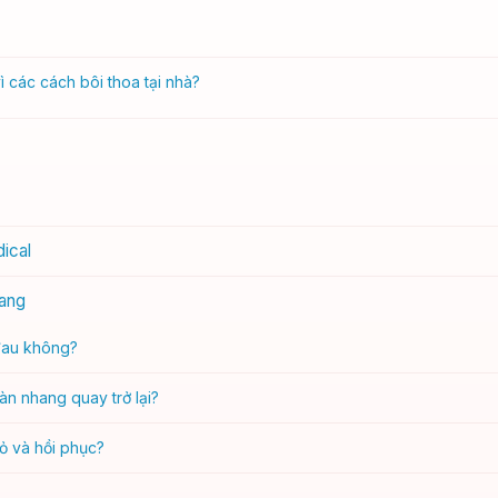
 các cách bôi thoa tại nhà?
ical
hang
 đau không?
n nhang quay trở lại?
đỏ và hồi phục?