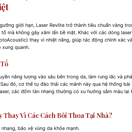
ệt
ưỡng giới hạn, Laser Revlite trở thành tiêu chuẩn vàng tr
c tố mà không gây xâm lấn bề mặt. Khác với các dòng laser
oAcoustic) thay vì nhiệt năng, giúp tác động chính xác v
ô xung quanh.
 Tố
ruyền năng lượng vào sâu bên trong da, làm rung lắc và ph
au đó, cơ thể tự đào thải các mảnh này qua hệ thống bài t
ắn laser, các đốm tàn nhang thường có xu hướng sẫm màu lại 
 Thay Vì Các Cách Bôi Thoa Tại Nhà?
àn nhang, bảo vệ vùng da khỏe mạnh.