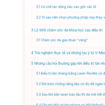
2.1
Cơ chế tác động sâu vào gốc sắc tố
2.2
Vì sao nên chọn phương pháp này thay vì
3
Lộ trình chăm sóc da khoa học sau điều trị
3.1
Chăm sóc da giai đoạn “vàng”
4
Trải nghiệm thực tế và những lưu ý từ V-Med
5
Những câu hỏi thường gặp khi điều trị tàn n
5.1
Điều trị tàn nhang bằng Laser Revlite có
5.2
Bôi kem chống nắng liệu có đủ để ngăn tà
5.3
Sau khi bắn laser bao lâu thì da mới hết 
5.4
Chi phí điều trị tàn nhang có đắt không?