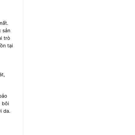
mất.
c sản
i trò
ồn tại
t,
 bảo
 bôi
i da.