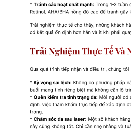
*
Tránh các hoạt chất mạnh:
Trong 1-2 tuần đ
Retinol, AHA/BHA nồng độ cao để tránh gây k
Trải nghiệm thực tế cho thấy, những khách 
có kết quả ổn định hơn hẳn và ít khi phải quay
Trải Nghiệm Thực Tế Và 
Qua quá trình tiếp nhận và điều trị, chúng t
*
Kỳ vọng sai lệch:
Không có phương pháp nào
buổi mang tính riêng biệt mà không cần lộ trì
*
Quên kiểm tra tình trạng da:
Mỗi người có c
định, việc thăm khám trực tiếp để xác định đ
trọng.
*
Chăm sóc da sau laser:
Một số khách hàng 
này cũng không tốt. Chỉ cần nhẹ nhàng và tu