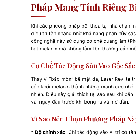
Pháp Mang Tính Riêng Bi
Khi các phương pháp bôi thoa tại nhà chạm ng
điều trị tàn nhang nhờ khả năng phân hủy sắ
công nghệ này sử dụng cơ chế quang âm (Phot
hạt melanin mà không làm tổn thương các m
Cơ Chế Tác Động Sâu Vào Gốc Sắc
Thay vì “bào mòn” bề mặt da, Laser Revlite t
các khối melanin thành những mảnh cực nhỏ. S
nhiên. Điều này giải thích tại sao sau khi b
vài ngày đầu trước khi bong ra và mờ dần.
Vì Sao Nên Chọn Phương Pháp Này
*
Độ chính xác:
Chỉ tác động vào vị trí có t