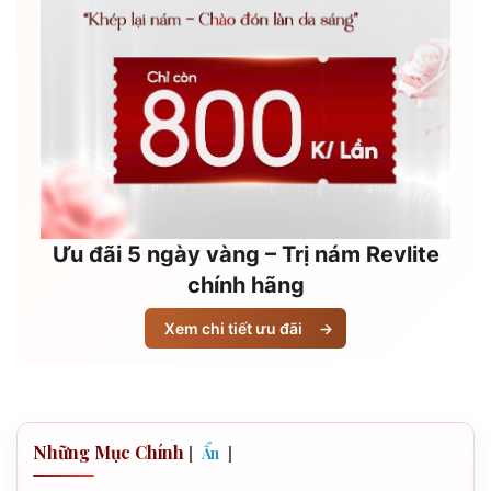
Ưu đãi 5 ngày vàng – Trị nám Revlite
chính hãng
Xem chi tiết ưu đãi
→
Những Mục Chính
[
]
Ẩn