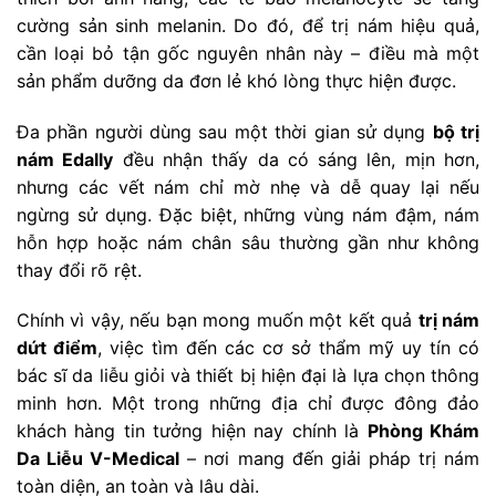
cường sản sinh melanin. Do đó, để trị nám hiệu quả,
cần loại bỏ tận gốc nguyên nhân này – điều mà một
sản phẩm dưỡng da đơn lẻ khó lòng thực hiện được.
Đa phần người dùng sau một thời gian sử dụng
bộ trị
nám Edally
đều nhận thấy da có sáng lên, mịn hơn,
nhưng các vết nám chỉ mờ nhẹ và dễ quay lại nếu
ngừng sử dụng. Đặc biệt, những vùng nám đậm, nám
hỗn hợp hoặc nám chân sâu thường gần như không
thay đổi rõ rệt.
Chính vì vậy, nếu bạn mong muốn một kết quả
trị nám
dứt điểm
, việc tìm đến các cơ sở thẩm mỹ uy tín có
bác sĩ da liễu giỏi và thiết bị hiện đại là lựa chọn thông
minh hơn. Một trong những địa chỉ được đông đảo
khách hàng tin tưởng hiện nay chính là
Phòng Khám
Da Liễu V-Medical
– nơi mang đến giải pháp trị nám
toàn diện, an toàn và lâu dài.