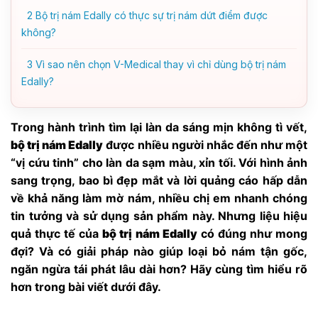
2
Bộ trị nám Edally có thực sự trị nám dứt điểm được
không?
3
Vì sao nên chọn V-Medical thay vì chỉ dùng bộ trị nám
Edally?
Trong hành trình tìm lại làn da sáng mịn không tì vết,
bộ trị nám Edally
được nhiều người nhắc đến như một
“vị cứu tinh” cho làn da sạm màu, xỉn tối. Với hình ảnh
sang trọng, bao bì đẹp mắt và lời quảng cáo hấp dẫn
về khả năng làm mờ nám, nhiều chị em nhanh chóng
tin tưởng và sử dụng sản phẩm này. Nhưng liệu hiệu
quả thực tế của
bộ trị nám Edally
có đúng như mong
đợi? Và có giải pháp nào giúp loại bỏ nám tận gốc,
ngăn ngừa tái phát lâu dài hơn? Hãy cùng tìm hiểu rõ
hơn trong bài viết dưới đây.