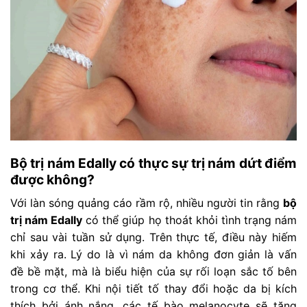
Bộ trị nám Edally có thực sự trị nám dứt điểm
được không?
Với làn sóng quảng cáo rầm rộ, nhiều người tin rằng
bộ
trị nám Edally
có thể giúp họ thoát khỏi tình trạng nám
chỉ sau vài tuần sử dụng. Trên thực tế, điều này hiếm
khi xảy ra. Lý do là vì nám da không đơn giản là vấn
đề bề mặt, mà là biểu hiện của sự rối loạn sắc tố bên
trong cơ thể. Khi nội tiết tố thay đổi hoặc da bị kích
thích bởi ánh nắng, các tế bào melanocyte sẽ tăng