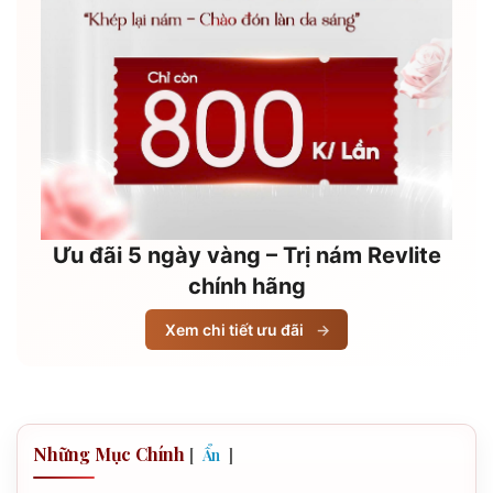
Ưu đãi 5 ngày vàng – Trị nám Revlite
chính hãng
Xem chi tiết ưu đãi
→
Những Mục Chính
[
]
Ẩn