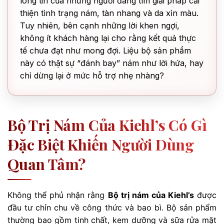
lòng tin của những người đang tìm giải pháp cải
thiện tình trạng nám, tàn nhang và da xỉn màu.
Tuy nhiên, bên cạnh những lời khen ngợi,
không ít khách hàng lại cho rằng kết quả thực
tế chưa đạt như mong đợi. Liệu bộ sản phẩm
này có thật sự “đánh bay” nám như lời hứa, hay
chỉ dừng lại ở mức hỗ trợ nhẹ nhàng?
Bộ Trị Nám Của Kiehl’s Có Gì
Đặc Biệt Khiến Người Dùng
Quan Tâm?
Không thể phủ nhận rằng
Bộ trị nám của Kiehl’s
được
đầu tư chỉn chu về công thức và bao bì. Bộ sản phẩm
thường bao gồm tinh chất, kem dưỡng và sữa rửa mặt