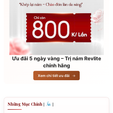
Ưu đãi 5 ngày vàng – Trị nám Revlite
chính hãng
Xem chi tiết ưu đãi
→
Những Mục Chính
[
]
Ẩn