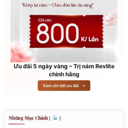
Ưu đãi 5 ngày vàng – Trị nám Revlite
chính hãng
Xem chi tiết ưu đãi
→
Những Mục Chính
[
]
Ẩn