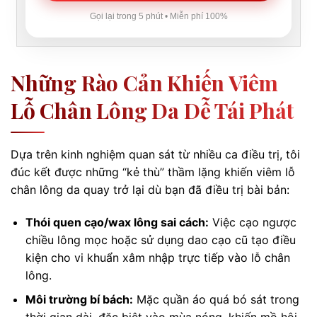
Gọi lại trong 5 phút • Miễn phí 100%
Những Rào Cản Khiến Viêm
Lỗ Chân Lông Da Dễ Tái Phát
Dựa trên kinh nghiệm quan sát từ nhiều ca điều trị, tôi
đúc kết được những “kẻ thù” thầm lặng khiến viêm lỗ
chân lông da quay trở lại dù bạn đã điều trị bài bản:
Thói quen cạo/wax lông sai cách:
Việc cạo ngược
chiều lông mọc hoặc sử dụng dao cạo cũ tạo điều
kiện cho vi khuẩn xâm nhập trực tiếp vào lỗ chân
lông.
Môi trường bí bách:
Mặc quần áo quá bó sát trong