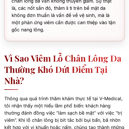
chân lông da vẫn không thuyên giảm. Sự thật
là, các nốt sần đỏ, thâm li ti trên bề mặt da
không đơn thuần là vấn đề về vệ sinh, mà là
một phản ứng viêm cần được can thiệp vào tận
gốc nang lông.
Vì Sao Viêm Lỗ Chân Lông Da
Thường Khó Dứt Điểm Tại
Nhà?
Thông qua quá trình thăm khám thực tế tại V-Medical,
tôi nhận thấy một hiểu lầm phổ biến: khách hàng
thường đánh đồng việc “làm sạch bề mặt” với việc “trị
viêm”. Khi lỗ chân lông bị bít tắc bởi bụi bẩn, bã nhờn
kết hợp với vi khuẩn hoặc nấm, chúng tạo thành những