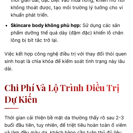
thời gian dài, đặc biệt vào mùa nóng, khiến mồ hôi
không thoát được, tạo môi trường lý tưởng cho vi
khuẩn phát triển.
Skincare body không phù hợp:
Sử dụng các sản
phẩm dưỡng thể quá dày (đậm đặc) khiến lỗ chân
lông bị bít tắc trở lại.
Việc kết hợp công nghệ điều trị với thay đổi thói quen
sinh hoạt là chìa khóa để kiểm soát tình trạng này lâu
dài.
Chi Phí Và Lộ Trình Điều Trị
Dự Kiến
Thời gian cải thiện bề mặt da thường thấy rõ sau 2-3
buổi đầu tiên, tuy nhiên, để triệt tiêu hoàn toàn ổ viêm
và làm đều màu da, khách hàng cần tuân thủ đủ liệu