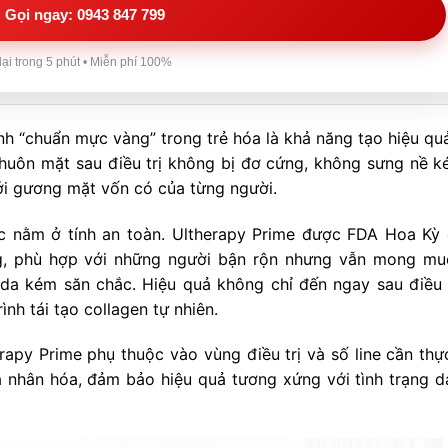
Gọi ngay: 0943 847 799
lại trong 5 phút • Miễn phí 100%
nh “chuẩn mực vàng” trong trẻ hóa là khả năng tạo hiệu qu
Khuôn mặt sau điều trị không bị đơ cứng, không sưng nề ké
với gương mặt vốn có của từng người.
c nằm ở tính an toàn. Ultherapy Prime được FDA Hoa Kỳ
g, phù hợp với những người bận rộn nhưng vẫn mong mu
à da kém săn chắc. Hiệu quả không chỉ đến ngay sau điều 
ình tái tạo collagen tự nhiên.
erapy Prime phụ thuộc vào vùng điều trị và số line cần thực
nhân hóa, đảm bảo hiệu quả tương xứng với tình trạng d