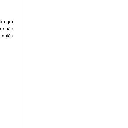
tin giữ
p nhăn
 nhiều