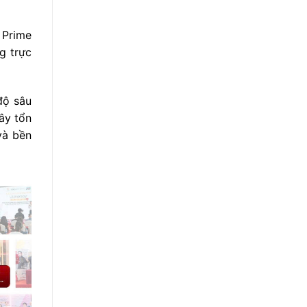
 Prime
g trực
độ sâu
ây tổn
và bền