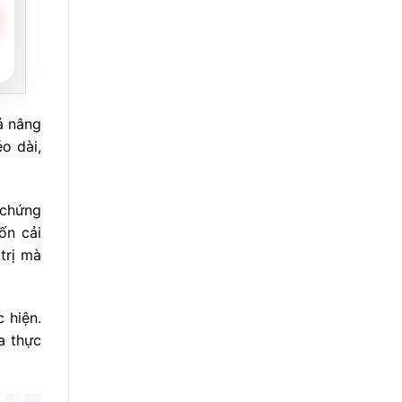
ả nâng
o dài,
 chứng
ốn cải
trị mà
 hiện.
a thực