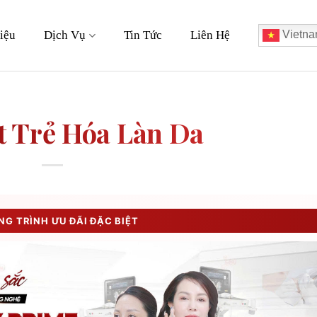
iệu
Dịch Vụ
Tin Tức
Liên Hệ
Vietna
t Trẻ Hóa Làn Da
G TRÌNH ƯU ĐÃI ĐẶC BIỆT