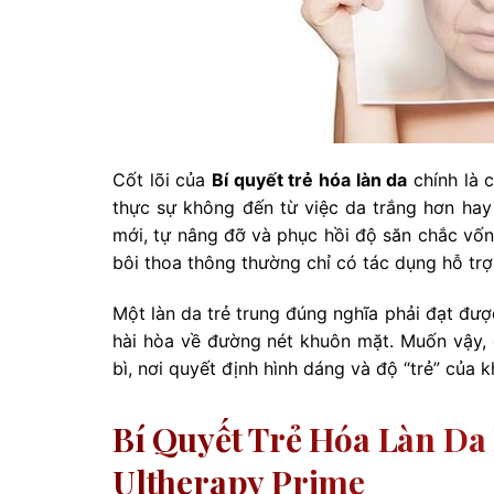
Cốt lõi của
Bí quyết trẻ hóa làn da
chính là 
thực sự không đến từ việc da trắng hơn hay
mới, tự nâng đỡ và phục hồi độ săn chắc vốn 
bôi thoa thông thường chỉ có tác dụng hỗ tr
Một làn da trẻ trung đúng nghĩa phải đạt đượ
hài hòa về đường nét khuôn mặt. Muốn vậy, g
bì, nơi quyết định hình dáng và độ “trẻ” của 
Bí Quyết Trẻ Hóa Làn D
Ultherapy Prime