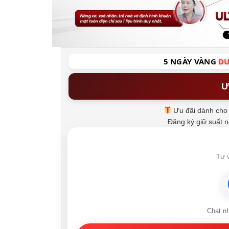
5 NGÀY VÀNG
DU
Ư
Ưu đãi dành cho 
Đăng ký giữ suất 
Tư v
Chat n