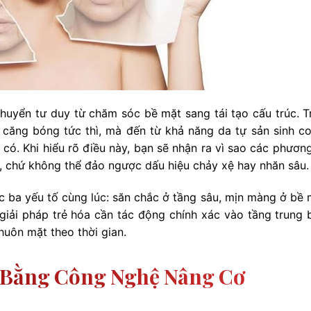
chuyển tư duy từ chăm sóc bề mặt sang tái tạo cấu trúc. T
 căng bóng tức thì, mà đến từ khả năng da tự sản sinh co
có. Khi hiểu rõ điều này, bạn sẽ nhận ra vì sao các phươn
ợ, chứ không thể đảo ngược dấu hiệu chảy xệ hay nhăn sâu.
c ba yếu tố cùng lúc: săn chắc ở tầng sâu, mịn màng ở bề 
iải pháp trẻ hóa cần tác động chính xác vào tầng trung b
khuôn mặt theo thời gian.
a Bằng Công Nghệ Nâng Cơ