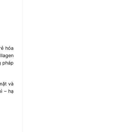
rẻ hóa
llagen
g pháp
mặt và
ì – hạ