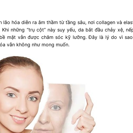
 lão hóa diễn ra âm thầm từ tầng sâu, nơi collagen và elas
 Khi những “trụ cột” này suy yếu, da bắt đầu chảy xệ, nế
 bề mặt vẫn được chăm sóc kỹ lưỡng. Đây là lý do vì sao
 hóa vẫn không như mong muốn.