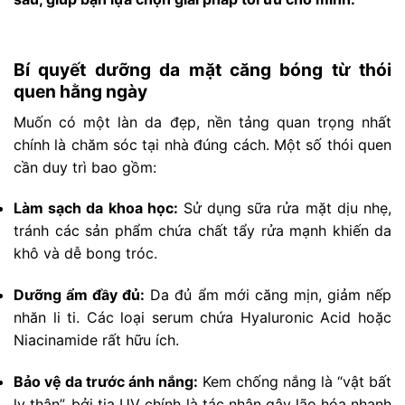
Bí quyết dưỡng da mặt căng bóng từ thói
quen hằng ngày
Muốn có một làn da đẹp, nền tảng quan trọng nhất
chính là chăm sóc tại nhà đúng cách. Một số thói quen
cần duy trì bao gồm:
Làm sạch da khoa học:
Sử dụng sữa rửa mặt dịu nhẹ,
tránh các sản phẩm chứa chất tẩy rửa mạnh khiến da
khô và dễ bong tróc.
Dưỡng ẩm đầy đủ:
Da đủ ẩm mới căng mịn, giảm nếp
nhăn li ti. Các loại serum chứa Hyaluronic Acid hoặc
Niacinamide rất hữu ích.
Bảo vệ da trước ánh nắng:
Kem chống nắng là “vật bất
ly thân”, bởi tia UV chính là tác nhân gây lão hóa nhanh