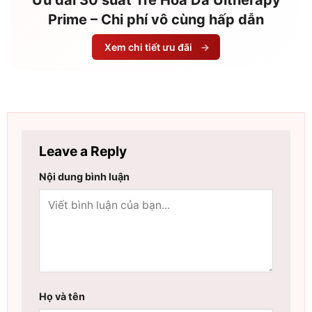
Ưu đãi 30 suất Trẻ Hóa Da Ultherapy
Prime – Chi phí vô cùng hấp dẫn
Xem chi tiết ưu đãi
→
Leave a Reply
Nội dung bình luận
Họ và tên