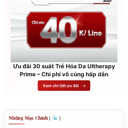
Ưu đãi 30 suất Trẻ Hóa Da Ultherapy
Prime – Chi phí vô cùng hấp dẫn
Xem chi tiết ưu đãi
→
Những Mục Chính
[
]
Ẩn