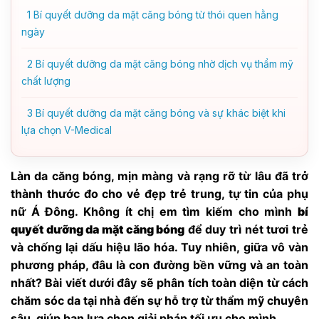
1
Bí quyết dưỡng da mặt căng bóng từ thói quen hằng
ngày
2
Bí quyết dưỡng da mặt căng bóng nhờ dịch vụ thẩm mỹ
chất lượng
3
Bí quyết dưỡng da mặt căng bóng và sự khác biệt khi
lựa chọn V-Medical
Làn da căng bóng, mịn màng và rạng rỡ từ lâu đã trở
thành thước đo cho vẻ đẹp trẻ trung, tự tin của phụ
nữ Á Đông. Không ít chị em tìm kiếm cho mình
bí
quyết dưỡng da mặt căng bóng
để duy trì nét tươi trẻ
và chống lại dấu hiệu lão hóa. Tuy nhiên, giữa vô vàn
phương pháp, đâu là con đường bền vững và an toàn
nhất? Bài viết dưới đây sẽ phân tích toàn diện từ cách
chăm sóc da tại nhà đến sự hỗ trợ từ thẩm mỹ chuyên
sâu, giúp bạn lựa chọn giải pháp tối ưu cho mình.