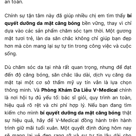
an toàn.
Chính sự tận tâm này đã giúp nhiều chị em tìm thấy
bí
quyết dưỡng da mặt căng bóng
bền vững, thay vì chỉ
dựa vào các sản phẩm chăm sóc tạm thời. Một gương
mặt tươi trẻ, làn da săn chắc không chỉ giúp bạn đẹp
hơn mà còn mang lại sự tự tin trong công việc và cuộc
sống.
Dù chăm sóc da tại nhà rất quan trọng, nhưng để đạt
đến độ căng bóng, săn chắc lâu dài, dịch vụ căng da
mặt tại một cơ sở thẩm mỹ uy tín vẫn là lựa chọn
thông minh. Và
Phòng Khám Da Liễu V-Medical
chính
là nơi hội tụ đủ yếu tố: bác sĩ giỏi, quy trình an toàn,
hiệu quả rõ rệt và chi phí hợp lý. Nếu bạn đang tìm
kiếm cho mình
bí quyết dưỡng da mặt căng bóng
thật
sự hiệu quả, hãy để V-Medical đồng hành trên hành
trình giữ mãi tuổi xuân. Một quyết định đúng hôm nay
sẽ mang lại vẻ đẹp rạng rỡ và sự tự tin lâu dài cho