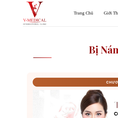
Skip
to
Trang Chủ
Giới Th
content
Bị Ná
CHƯƠN