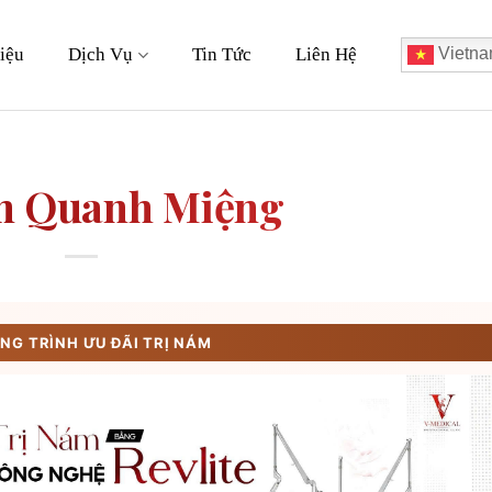
iệu
Dịch Vụ
Tin Tức
Liên Hệ
Vietna
m Quanh Miệng
G TRÌNH ƯU ĐÃI TRỊ NÁM