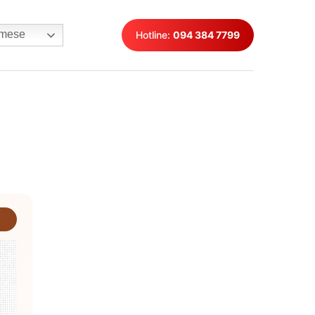
mese
Hotline:
094 384 7799