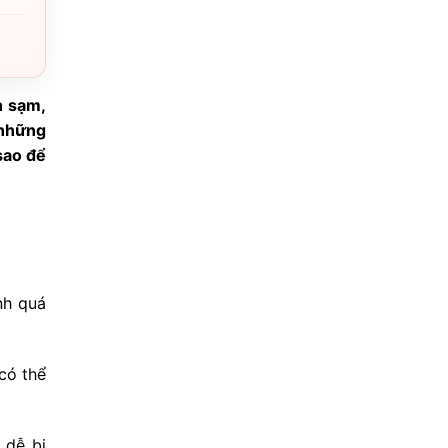
n sạm,
 những
sao để
nh quá
có thể
 dễ bị