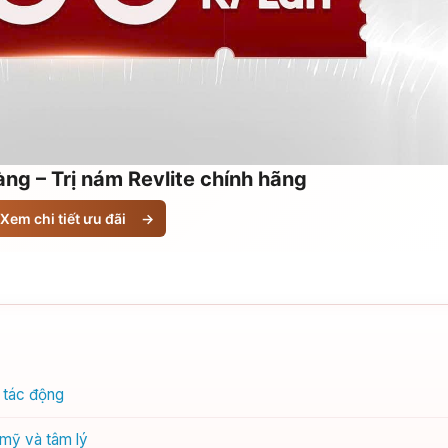
ng – Trị nám Revlite chính hãng
Xem chi tiết ưu đãi
→
 tác động
mỹ và tâm lý