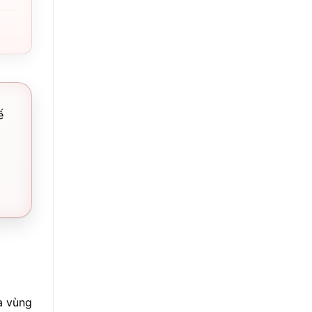
ế
da vùng