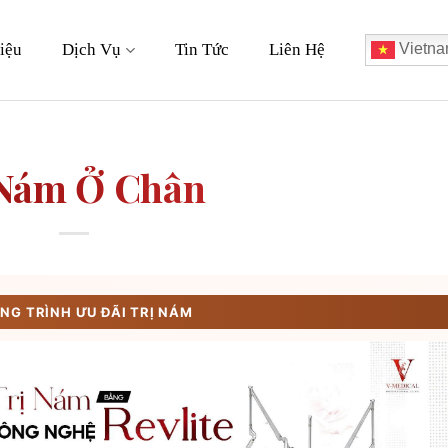
iệu
Dịch Vụ
Tin Tức
Liên Hệ
Vietna
 Nám Ở Chân
G TRÌNH ƯU ĐÃI TRỊ NÁM