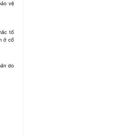
bảo vệ
hắc tố
m ở cổ
hân
do