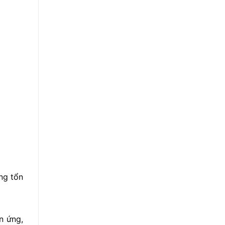
ng tổn
n ứng,