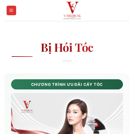
Skip
to
content
Bị Hói Tóc
CHƯƠNG TRÌNH ƯU ĐÃI CẤY TÓC