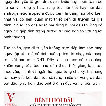
ngay đến yếu tố gen di truyền. Điều này hoàn toàn có
cơ sở vì trong y học, rụng tóc nội tiết hay hói đầu
androgenetic alopecia được xem là dạng hói phổ biến
nhất và có liên quan mật thiết đến di truyền từ gia
đình. Người có cha hoặc mẹ từng bị hói đầu thường có
nguy cơ gặp tình trạng tương tự cao hơn so với người
bình thường.
Tuy nhiên, gen di truyền không trực tiếp làm tóc rụng
ngay lập tức mà nó ảnh hưởng đến độ nhạy của nang
tóc với hormone DHT. Đây là hormone có khả năng
khiến nang tóc teo nhỏ dần theo thời gian, làm tóc
mọc yếu, mảnh và ngắn hơn qua từng chu kỳ. Khi nang
tóc suy yếu kéo dài, tóc sẽ rụng nhiều và vùng da đầu
bắt đầu lộ rõ hơn, đặc biệt ở đỉnh đầu và hai bên trán.