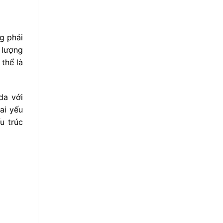
g phải
 lượng
thể là
da với
ai yếu
u trúc