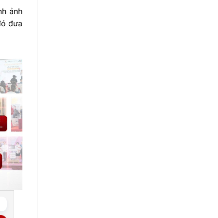
nh ảnh
 đó đưa