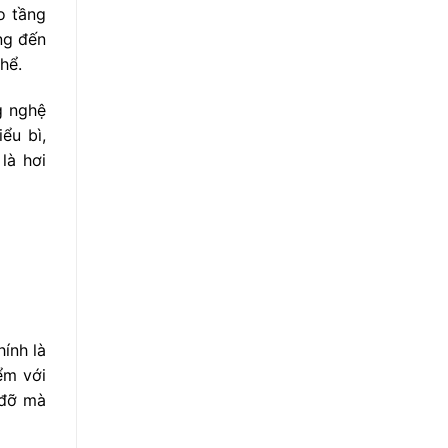
o tầng
ng đến
hể.
g nghệ
ểu bì,
là hơi
hính là
ểm với
 đỡ mà