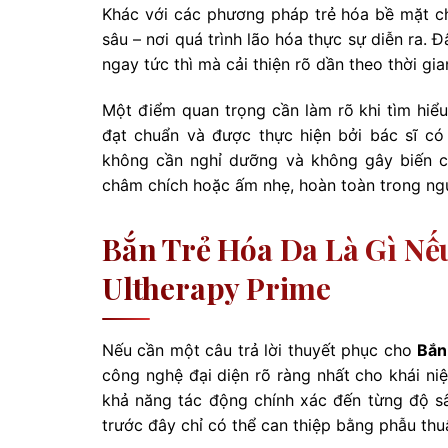
Khác với các phương pháp trẻ hóa bề mặt chỉ
sâu – nơi quá trình lão hóa thực sự diễn ra.
ngay tức thì mà cải thiện rõ dần theo thời gia
Một điểm quan trọng cần làm rõ khi tìm hiể
đạt chuẩn và được thực hiện bởi bác sĩ c
không cần nghỉ dưỡng và không gây biến ch
châm chích hoặc ấm nhẹ, hoàn toàn trong ng
Bắn Trẻ Hóa Da Là Gì Nế
Ultherapy Prime
Nếu cần một câu trả lời thuyết phục cho
Bắn 
công nghệ đại diện rõ ràng nhất cho khái ni
khả năng tác động chính xác đến từng độ 
trước đây chỉ có thể can thiệp bằng phẫu thu