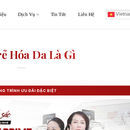
iệu
Dịch Vụ
Tin Tức
Liên Hệ
Vietna
ẻ Hóa Da Là Gì
G TRÌNH ƯU ĐÃI ĐẶC BIỆT