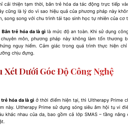
 cải thiện tạm thời, bắn trẻ hóa da tác động trực tiếp và
 Đây cũng là lý do vì sao hiệu quả của phương pháp này khô
n, song song với chu trình tái tạo sinh học tự nhiên của cơ t
u
Bắn trẻ hóa da là gì
là mức độ an toàn. Khi sử dụng côn
ó chuyên môn, phương pháp này không làm tổn thương bi
ứng nguy hiểm. Cảm giác trong quá trình thực hiện chỉ 
ưỡng chịu đựng.
u Xét Dưới Góc Độ Công Nghệ
trẻ hóa da là gì
ở thời điểm hiện tại, thì Ultherapy Prime c
ệm này. Ultherapy Prime sử dụng sóng siêu âm hội tụ vi đi
sâu khác nhau của da, bao gồm cả lớp SMAS – tầng nâng
ật.