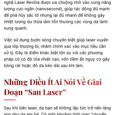
nghệ Laser Revlite được ưa chuộng nhờ vào xung năng
lượng cực ngắn (nanosecond), giúp tác động đủ mạnh
để phá hủy sắc tố nhưng lại đủ nhanh để không gây
nhiệt lượng dư thừa làm tổn thương các vùng da lành
xung quanh.
Việc sử dụng bước sóng chuyên biệt giúp laser xuyên
qua lớp thượng bì, nhắm chính xác vào mục tiêu cần
xử lý. Đây là điểm khác biệt lớn so với các phương
pháp cũ có độ tỏa nhiệt cao, vốn tiềm ẩn nguy cơ gây
bỏng rát hoặc đỏ da kéo dài sau khi làm.
Những Điều Ít Ai Nói Về Giai
Đoạn “sau Laser”
Sau khi bắn laser, da bạn sẽ không lập tức trở nên láng
mịn như da em bé. Có một khoảng thời gian “chuyển