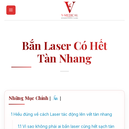
Skip
to
content
Bắn Laser Có Hết
Tàn Nhang
Những Mục Chính
[
]
Ẩn
1
Hiểu đúng về cách Laser tác động lên vết tàn nhang
1.1
Vì sao không phải ai bắn laser cũng hết sạch tàn