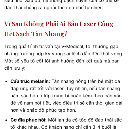
siêu nhỏ. Sau đó, hệ thống bạch huyết của cơ thể sẽ
đào thải chúng ra ngoài theo cơ chế tự nhiên.
Vì Sao Không Phải Ai Bắn Laser Cũng
Hết Sạch Tàn Nhang?
Trong quá trình tư vấn tại V-Medical, tôi thường gặp
những trường hợp kỳ vọng sai lệch dẫn đến thất vọng.
Một số yếu tố cốt lõi ảnh hưởng đến kết quả mà bạn
cần lưu ý:
Cấu trúc melanin:
Tàn nhang nông trên bề mặt da
đáp ứng rất tốt với laser. Tuy nhiên, nếu tàn nhang
nằm sâu hơn ở lớp trung bì hoặc kèm theo các vấn
đề về nám nội tiết, việc điều trị sẽ cần thời gian dài
hơn và phác đồ phức tạp hơn.
Cơ địa phục hồi:
Mỗi làn da có tốc độ đào thải sắc
tố khác nhau. Có khách hàng chỉ cần 3-4 buổi là