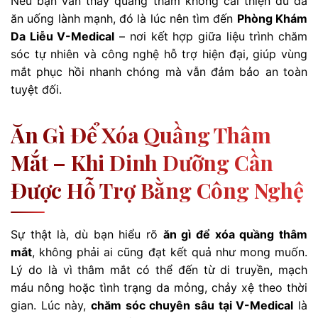
Nếu bạn vẫn thấy quầng thâm không cải thiện dù đã
ăn uống lành mạnh, đó là lúc nên tìm đến
Phòng Khám
Da Liễu V-Medical
– nơi kết hợp giữa liệu trình chăm
sóc tự nhiên và công nghệ hỗ trợ hiện đại, giúp vùng
mắt phục hồi nhanh chóng mà vẫn đảm bảo an toàn
tuyệt đối.
Ăn Gì Để Xóa Quầng Thâm
Mắt – Khi Dinh Dưỡng Cần
Được Hỗ Trợ Bằng Công Nghệ
Sự thật là, dù bạn hiểu rõ
ăn gì để xóa quầng thâm
mắt
, không phải ai cũng đạt kết quả như mong muốn.
Lý do là vì thâm mắt có thể đến từ di truyền, mạch
máu nông hoặc tình trạng da mỏng, chảy xệ theo thời
gian. Lúc này,
chăm sóc chuyên sâu tại V-Medical
là