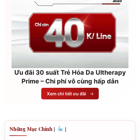
Ưu đãi 30 suất Trẻ Hóa Da Ultherapy
Prime – Chi phí vô cùng hấp dẫn
Xem chi tiết ưu đãi
→
Những Mục Chính
[
]
Ẩn