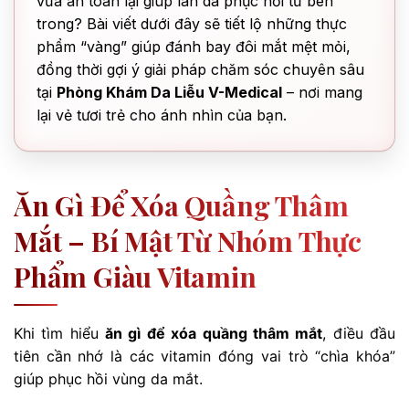
vừa an toàn lại giúp làn da phục hồi từ bên
trong? Bài viết dưới đây sẽ tiết lộ những thực
phẩm “vàng” giúp đánh bay đôi mắt mệt mỏi,
đồng thời gợi ý giải pháp chăm sóc chuyên sâu
tại
Phòng Khám Da Liễu V-Medical
– nơi mang
lại vẻ tươi trẻ cho ánh nhìn của bạn.
Ăn Gì Để Xóa Quầng Thâm
Mắt – Bí Mật Từ Nhóm Thực
Phẩm Giàu Vitamin
Khi tìm hiểu
ăn gì để xóa quầng thâm mắt
, điều đầu
tiên cần nhớ là các vitamin đóng vai trò “chìa khóa”
giúp phục hồi vùng da mắt.