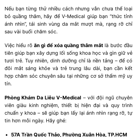
Nếu bạn từng thử nhiều cách nhưng vẫn chưa thể loại
bỏ quầng thâm, hãy để V-Medical giúp bạn “thức tỉnh
ánh nhìn”, tái sinh vùng da mắt mượt mà, rạng rỡ chỉ
sau vài buổi chăm sóc.
Việc hiểu rõ
ăn gì để xóa quầng thâm mắt
là bước đầu
tiên giúp bạn xây dựng lối sống khoa học và gìn giữ vẻ
tươi trẻ. Tuy nhiên, dinh dưỡng chỉ là nền tảng – để có
đôi mắt sáng khỏe và trẻ trung lâu dài, bạn cần kết
hợp chăm sóc chuyên sâu tại những cơ sở thẩm mỹ uy
tín.
Phòng Khám Da Liễu V-Medical
– với đội ngũ chuyên
viên giàu kinh nghiệm, thiết bị hiện đại và quy trình
chuẩn y khoa – sẽ giúp bạn lấy lại ánh nhìn rạng rỡ, tự
tin hơn mỗi ngày. Hãy ghé:
57A Trần Quốc Thảo, Phường Xuân Hòa, TP.HCM