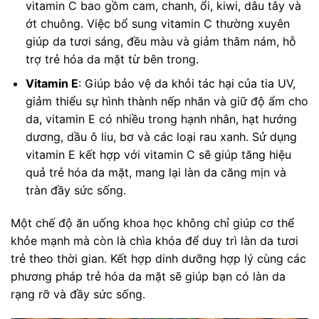
vitamin C bao gồm cam, chanh, ổi, kiwi, dâu tây và
ớt chuông. Việc bổ sung vitamin C thường xuyên
giúp da tươi sáng, đều màu và giảm thâm nám, hỗ
trợ trẻ hóa da mặt từ bên trong.
Vitamin E
: Giúp bảo vệ da khỏi tác hại của tia UV,
giảm thiểu sự hình thành nếp nhăn và giữ độ ẩm cho
da, vitamin E có nhiều trong hạnh nhân, hạt hướng
dương, dầu ô liu, bơ và các loại rau xanh. Sử dụng
vitamin E kết hợp với vitamin C sẽ giúp tăng hiệu
quả trẻ hóa da mặt, mang lại làn da căng mịn và
tràn đầy sức sống.
Một chế độ ăn uống khoa học không chỉ giúp cơ thể
khỏe mạnh mà còn là chìa khóa để duy trì làn da tươi
trẻ theo thời gian. Kết hợp dinh dưỡng hợp lý cùng các
phương pháp trẻ hóa da mặt sẽ giúp bạn có làn da
rạng rỡ và đầy sức sống.