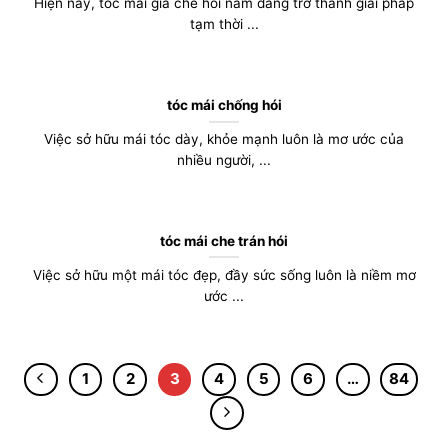
Hiện nay, tóc mái giả che hói nam đang trở thành giải pháp
tạm thời ...
tóc mái chống hói
Việc sở hữu mái tóc dày, khỏe mạnh luôn là mơ ước của
nhiều người, ...
tóc mái che trán hói
Việc sở hữu một mái tóc đẹp, đầy sức sống luôn là niềm mơ
ước ...
1
2
3
4
5
6
…
84