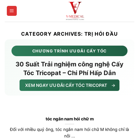
Skip
to
content
CATEGORY ARCHIVES:
TRỊ HÓI ĐẦU
CHƯƠNG TRÌNH ƯU ĐÃI CẤY TÓC
30 Suất Trải nghiệm công nghệ Cấy
Tóc Tricopat – Chi Phí Hấp Dẫn
XEM NGAY ƯU ĐÃI CẤY TÓC TRICOPAT
→
tóc ngắn nam hói chữ m
Đối với nhiều quý ông, tóc ngắn nam hói chữ M không chỉ là
nỗi ...