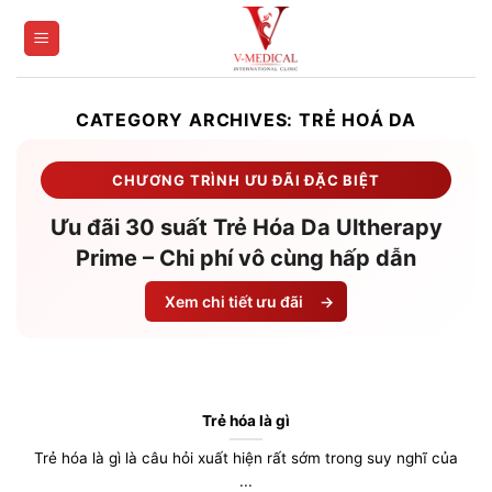
Skip
to
content
CATEGORY ARCHIVES:
TRẺ HOÁ DA
CHƯƠNG TRÌNH ƯU ĐÃI ĐẶC BIỆT
Ưu đãi 30 suất Trẻ Hóa Da Ultherapy
Prime – Chi phí vô cùng hấp dẫn
Xem chi tiết ưu đãi
→
Trẻ hóa là gì
Trẻ hóa là gì là câu hỏi xuất hiện rất sớm trong suy nghĩ của
...