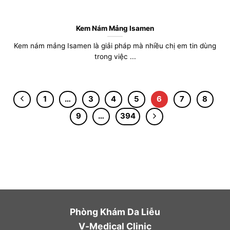
Kem Nám Mảng Isamen
Kem nám mảng Isamen là giải pháp mà nhiều chị em tin dùng
trong việc ...
1
…
3
4
5
6
7
8
9
…
394
Phòng Khám Da Liễu
V-Medical Clinic