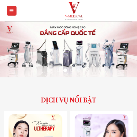
Skip
to
content
DỊCH VỤ NỔI BẬT